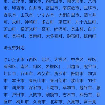
市
、
富津市
、
浦安市
、
四街道市
、
袖ケ浦市
、
八街
市
、
印西市
、
白井市
、
富里市
、
南房総市
、
匝瑳市
、
香取市
、
山武市
、
いすみ市
、
大網白里市
、
酒々井
町
、
栄町
、
神崎町
、
多古町
、
東庄町
、
九十九里町
、
芝山町
、
横芝光町
一宮町
、
睦沢町
、
長生村
、
白子
町
、
長柄町
、
長南町
、
大多喜町
、
御宿町
、
鋸南町
埼玉県
対応
さいたま市
（
西区
、
北区
、
大宮区
、
中央区
、
桜区
、
浦和区
、
南区
、
緑区
、
岩槻区
）、
川越市
、
熊谷市
、
川口市
、
行田市
、
秩父市
、
所沢市
、
飯能市
、
加須
市
、
本庄市
、
東松山市
、
春日部市
、
狭山市
、
羽生
市
、
鴻巣市
、
深谷市
、
上尾市
、
草加市
、
越谷市
、
蕨
市
、
戸田市
、
入間市
、
朝霞市
、
志木市
、
和光市
、
新
座市
、
桶川市
、
久喜市
、
北本市
、
八潮市
、
富士見