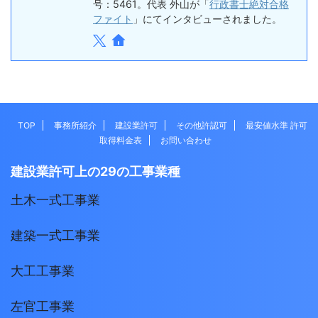
号：5461。代表 外山が「
行政書士絶対合格
ファイト
」にてインタビューされました。
TOP
事務所紹介
建設業許可
その他許認可
最安値水準 許可
取得料金表
お問い合わせ
建設業許可上の29の工事業種
土木一式工事業
建築一式工事業
大工工事業
左官工事業