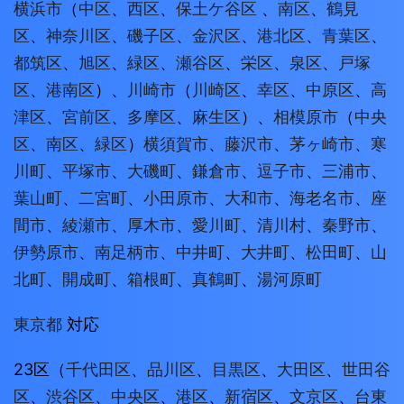
横浜市
（
中区
、
西区
、
保土ケ谷区
、
南区
、
鶴見
区
、
神奈川区
、
磯子区
、
金沢区
、
港北区
、
青葉区
、
都筑区
、
旭区
、
緑区
、
瀬谷区
、
栄区
、
泉区
、
戸塚
区
、
港南区
）、
川崎市
（
川崎区
、
幸区
、
中原区
、
高
津区
、
宮前区
、
多摩区
、
麻生区
）、
相模原市
（
中央
区
、
南区
、
緑区
）
横須賀市
、
藤沢市
、
茅ヶ崎市
、
寒
川町
、
平塚市
、
大磯町
、
鎌倉市
、
逗子市
、
三浦市
、
葉山町
、
二宮町
、
小田原市
、
大和市
、
海老名市
、
座
間市
、
綾瀬市
、
厚木市
、
愛川町
、
清川村
、
秦野市
、
伊勢原市
、
南足柄市
、
中井町
、
大井町
、
松田町
、
山
北町
、
開成町
、
箱根町
、
真鶴町
、
湯河原町
東京都
対応
23区（
千代田区
、
品川区
、
目黒区
、
大田区
、
世田谷
区
、
渋谷区
、
中央区
、
港区
、
新宿区
、
文京区
、
台東