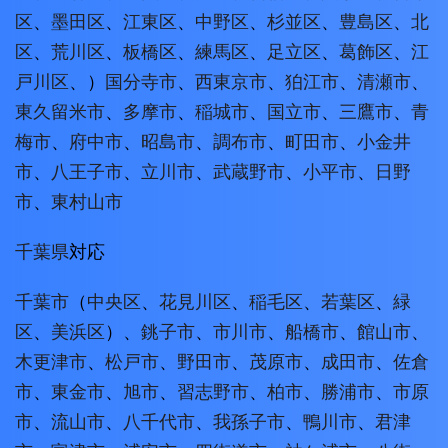
区
、
墨田区
、
江東区
、
中野区
、
杉並区
、
豊島区
、
北
区
、
荒川区
、
板橋区
、
練馬区
、
足立区
、
葛飾区
、
江
戸川区
、）
国分寺市
、
西東京市
、
狛江市
、
清瀬市
、
東久留米市
、
多摩市
、
稲城市
、
国立市
、
三鷹市
、
青
梅市
、
府中市
、
昭島市
、
調布市
、
町田市
、
小金井
市
、
八王子市
、
立川市
、
武蔵野市
、
小平市
、
日野
市
、
東村山市
千葉県
対応
千葉市
（
中央区
、
花見川区
、
稲毛区
、
若葉区
、
緑
区
、
美浜区
）、
銚子市
、
市川市
、
船橋市
、
館山市
、
木更津市
、
松戸市
、
野田市
、
茂原市
、
成田市
、
佐倉
市
、
東金市
、
旭市
、
習志野市
、
柏市
、
勝浦市
、
市原
市
、
流山市
、
八千代市
、
我孫子市
、
鴨川市
、
君津