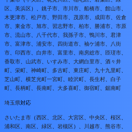
区
、
美浜区
）、
銚子市
、
市川市
、
船橋市
、
館山市
、
木更津市
、
松戸市
、
野田市
、
茂原市
、
成田市
、
佐倉
市
、
東金市
、
旭市
、
習志野市
、
柏市
、
勝浦市
、
市原
市
、
流山市
、
八千代市
、
我孫子市
、
鴨川市
、
君津
市
、
富津市
、
浦安市
、
四街道市
、
袖ケ浦市
、
八街
市
、
印西市
、
白井市
、
富里市
、
南房総市
、
匝瑳市
、
香取市
、
山武市
、
いすみ市
、
大網白里市
、
酒々井
町
、
栄町
、
神崎町
、
多古町
、
東庄町
、
九十九里町
、
芝山町
、
横芝光町
一宮町
、
睦沢町
、
長生村
、
白子
町
、
長柄町
、
長南町
、
大多喜町
、
御宿町
、
鋸南町
埼玉県
対応
さいたま市
（
西区
、
北区
、
大宮区
、
中央区
、
桜区
、
浦和区
、
南区
、
緑区
、
岩槻区
）、
川越市
、
熊谷市
、