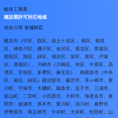
解体工事業
建設業許可対応地域
神奈川県
全域対応
横浜市
（
中区
、
西区
、
保土ケ谷区
、
南区
、
鶴見
区
、
神奈川区
、
磯子区
、
金沢区
、
港北区
、
青葉区
、
都筑区
、
旭区
、
緑区
、
瀬谷区
、
栄区
、
泉区
、
戸塚
区
、
港南区
）、
川崎市
（
川崎区
、
幸区
、
中原区
、
高
津区
、
宮前区
、
多摩区
、
麻生区
）、
相模原市
（
中央
区
、
南区
、
緑区
）
横須賀市
、
藤沢市
、
茅ヶ崎市
、
寒
川町
、
平塚市
、
大磯町
、
鎌倉市
、
逗子市
、
三浦市
、
葉山町
、
二宮町
、
小田原市
、
大和市
、
海老名市
、
座
間市
、
綾瀬市
、
厚木市
、
愛川町
、
清川村
、
秦野市
、
伊勢原市
、
南足柄市
、
中井町
、
大井町
、
松田町
、
山