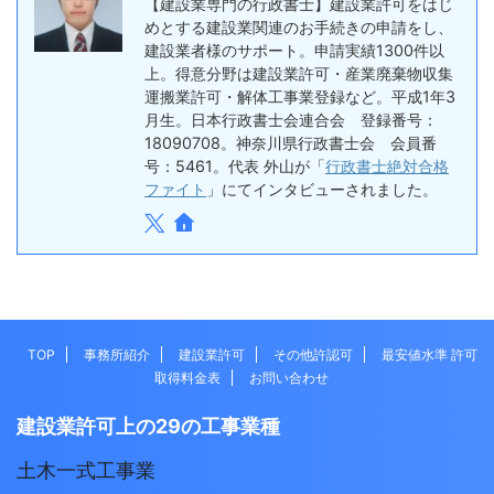
【建設業専門の行政書士】建設業許可をはじ
めとする建設業関連のお手続きの申請をし、
建設業者様のサポート。申請実績1300件以
上。得意分野は建設業許可・産業廃棄物収集
運搬業許可・解体工事業登録など。平成1年3
月生。日本行政書士会連合会 登録番号：
18090708。神奈川県行政書士会 会員番
号：5461。代表 外山が「
行政書士絶対合格
ファイト
」にてインタビューされました。
TOP
事務所紹介
建設業許可
その他許認可
最安値水準 許可
取得料金表
お問い合わせ
建設業許可上の29の工事業種
土木一式工事業