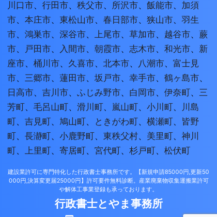
川口市
、
行田市
、
秩父市
、
所沢市
、
飯能市
、
加須
市
、
本庄市
、
東松山市
、
春日部市
、
狭山市
、
羽生
市
、
鴻巣市
、
深谷市
、
上尾市
、
草加市
、
越谷市
、
蕨
市
、
戸田市
、
入間市
、
朝霞市
、
志木市
、
和光市
、
新
座市
、
桶川市
、
久喜市
、
北本市
、
八潮市
、
富士見
市
、
三郷市
、
蓮田市
、
坂戸市
、
幸手市
、
鶴ヶ島市
、
日高市
、
吉川市
、
ふじみ野市
、
白岡市
、
伊奈町
、
三
芳町
、
毛呂山町
、
滑川町
、
嵐山町
、
小川町
、
川島
町
、
吉見町
、
鳩山町
、
ときがわ町
、
横瀬町
、
皆野
町
、
長瀞町
、
小鹿野町
、
東秩父村
、
美里町
、
神川
町
、
上里町
、
寄居町
、
宮代町
、
杉戸町
、
松伏町
建設業許可に専門特化した行政書士事務所です。【新規申請85000円,更新50
000円,決算変更届25000円】許可要件無料診断。産業廃棄物収集運搬業許可
や解体工事業登録も承っております。
行政書士とやま事務所