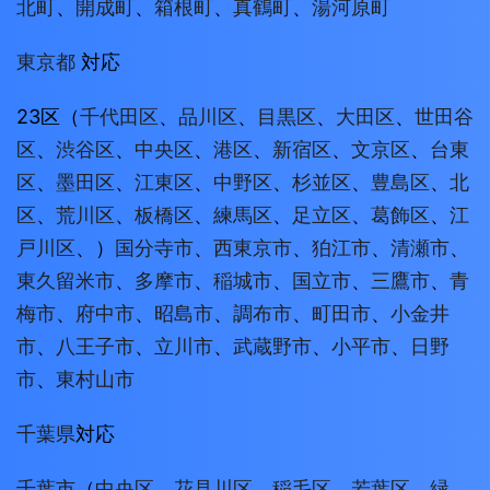
北町
、
開成町
、
箱根町
、
真鶴町
、
湯河原町
東京都
対応
23区（
千代田区
、
品川区
、
目黒区
、
大田区
、
世田谷
区
、
渋谷区
、
中央区
、
港区
、
新宿区
、
文京区
、
台東
区
、
墨田区
、
江東区
、
中野区
、
杉並区
、
豊島区
、
北
区
、
荒川区
、
板橋区
、
練馬区
、
足立区
、
葛飾区
、
江
戸川区
、）
国分寺市
、
西東京市
、
狛江市
、
清瀬市
、
東久留米市
、
多摩市
、
稲城市
、
国立市
、
三鷹市
、
青
梅市
、
府中市
、
昭島市
、
調布市
、
町田市
、
小金井
市
、
八王子市
、
立川市
、
武蔵野市
、
小平市
、
日野
市
、
東村山市
千葉県
対応
千葉市
（
中央区
、
花見川区
、
稲毛区
、
若葉区
、
緑