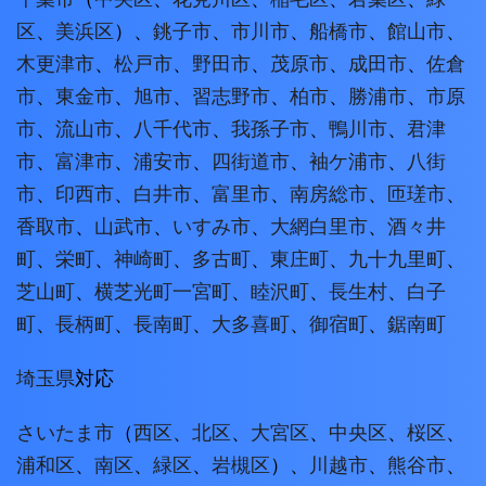
区
、
美浜区
）、
銚子市
、
市川市
、
船橋市
、
館山市
、
木更津市
、
松戸市
、
野田市
、
茂原市
、
成田市
、
佐倉
市
、
東金市
、
旭市
、
習志野市
、
柏市
、
勝浦市
、
市原
市
、
流山市
、
八千代市
、
我孫子市
、
鴨川市
、
君津
市
、
富津市
、
浦安市
、
四街道市
、
袖ケ浦市
、
八街
市
、
印西市
、
白井市
、
富里市
、
南房総市
、
匝瑳市
、
香取市
、
山武市
、
いすみ市
、
大網白里市
、
酒々井
町
、
栄町
、
神崎町
、
多古町
、
東庄町
、
九十九里町
、
芝山町
、
横芝光町
一宮町
、
睦沢町
、
長生村
、
白子
町
、
長柄町
、
長南町
、
大多喜町
、
御宿町
、
鋸南町
埼玉県
対応
さいたま市
（
西区
、
北区
、
大宮区
、
中央区
、
桜区
、
浦和区
、
南区
、
緑区
、
岩槻区
）、
川越市
、
熊谷市
、