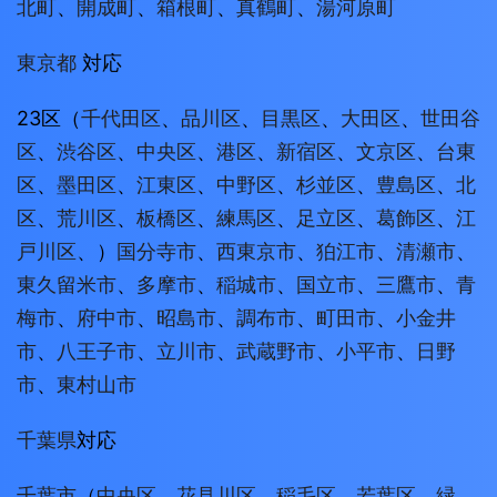
北町
、
開成町
、
箱根町
、
真鶴町
、
湯河原町
東京都
対応
23区（
千代田区
、
品川区
、
目黒区
、
大田区
、
世田谷
区
、
渋谷区
、
中央区
、
港区
、
新宿区
、
文京区
、
台東
区
、
墨田区
、
江東区
、
中野区
、
杉並区
、
豊島区
、
北
区
、
荒川区
、
板橋区
、
練馬区
、
足立区
、
葛飾区
、
江
戸川区
、）
国分寺市
、
西東京市
、
狛江市
、
清瀬市
、
東久留米市
、
多摩市
、
稲城市
、
国立市
、
三鷹市
、
青
梅市
、
府中市
、
昭島市
、
調布市
、
町田市
、
小金井
市
、
八王子市
、
立川市
、
武蔵野市
、
小平市
、
日野
市
、
東村山市
千葉県
対応
千葉市
（
中央区
、
花見川区
、
稲毛区
、
若葉区
、
緑