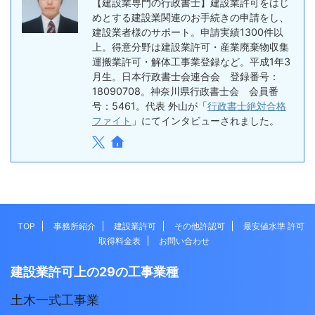
【建設業専門の行政書士】建設業許可をはじ
めとする建設業関連のお手続きの申請をし、
建設業者様のサポート。申請実績1300件以
上。得意分野は建設業許可・産業廃棄物収集
運搬業許可・解体工事業登録など。平成1年3
月生。日本行政書士会連合会 登録番号：
18090708。神奈川県行政書士会 会員番
号：5461。代表 外山が「
行政書士絶対合格
ファイト
」にてインタビューされました。
TOP
事務所紹介
建設業許可
その他許認可
最安値水準 許可
取得料金表
お問い合わせ
建設業許可上の29の工事業種
土木一式工事業