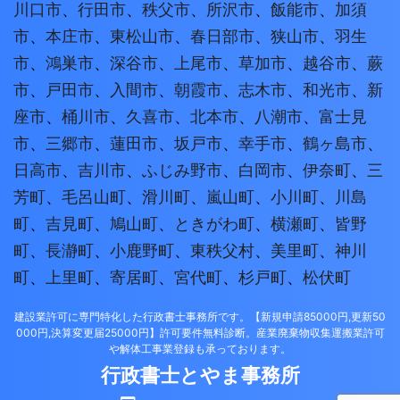
川口市
、
行田市
、
秩父市
、
所沢市
、
飯能市
、
加須
市
、
本庄市
、
東松山市
、
春日部市
、
狭山市
、
羽生
市
、
鴻巣市
、
深谷市
、
上尾市
、
草加市
、
越谷市
、
蕨
市
、
戸田市
、
入間市
、
朝霞市
、
志木市
、
和光市
、
新
座市
、
桶川市
、
久喜市
、
北本市
、
八潮市
、
富士見
市
、
三郷市
、
蓮田市
、
坂戸市
、
幸手市
、
鶴ヶ島市
、
日高市
、
吉川市
、
ふじみ野市
、
白岡市
、
伊奈町
、
三
芳町
、
毛呂山町
、
滑川町
、
嵐山町
、
小川町
、
川島
町
、
吉見町
、
鳩山町
、
ときがわ町
、
横瀬町
、
皆野
町
、
長瀞町
、
小鹿野町
、
東秩父村
、
美里町
、
神川
町
、
上里町
、
寄居町
、
宮代町
、
杉戸町
、
松伏町
建設業許可に専門特化した行政書士事務所です。【新規申請85000円,更新50
000円,決算変更届25000円】許可要件無料診断。産業廃棄物収集運搬業許可
や解体工事業登録も承っております。
行政書士とやま事務所