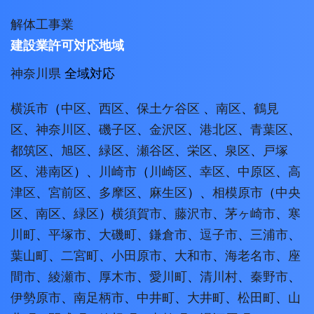
解体工事業
建設業許可対応地域
神奈川県
全域対応
横浜市
（
中区
、
西区
、
保土ケ谷区
、
南区
、
鶴見
区
、
神奈川区
、
磯子区
、
金沢区
、
港北区
、
青葉区
、
都筑区
、
旭区
、
緑区
、
瀬谷区
、
栄区
、
泉区
、
戸塚
区
、
港南区
）、
川崎市
（
川崎区
、
幸区
、
中原区
、
高
津区
、
宮前区
、
多摩区
、
麻生区
）、
相模原市
（
中央
区
、
南区
、
緑区
）
横須賀市
、
藤沢市
、
茅ヶ崎市
、
寒
川町
、
平塚市
、
大磯町
、
鎌倉市
、
逗子市
、
三浦市
、
葉山町
、
二宮町
、
小田原市
、
大和市
、
海老名市
、
座
間市
、
綾瀬市
、
厚木市
、
愛川町
、
清川村
、
秦野市
、
伊勢原市
、
南足柄市
、
中井町
、
大井町
、
松田町
、
山