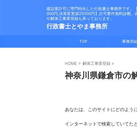
建設業許可に専門特化した行政書士事務所です。【新
000円,決算変更届25000円】許可要件無料診断
や解体工事業登録も承っております。
行政書士とやま事務所
TOP
事務所
HOME
>
解体工事業登録
>
神奈川県鎌倉市の
あなたは、このサイトにどのよう
インターネットで検索していてた