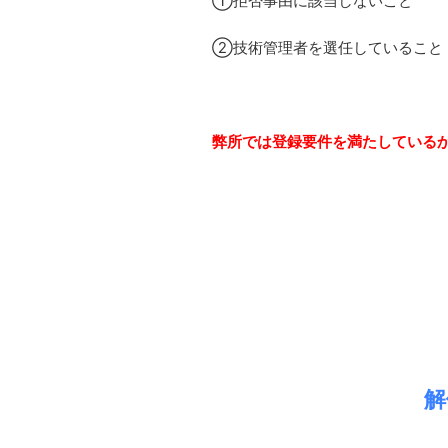
①拒否事由に該当しないこと
②技術管理者を選任していること
弊所では登録要件を満たしている
解