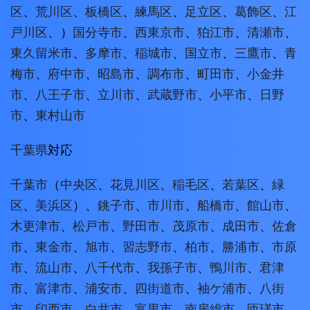
区
、
荒川区
、
板橋区
、
練馬区
、
足立区
、
葛飾区
、
江
戸川区
、）
国分寺市
、
西東京市
、
狛江市
、
清瀬市
、
東久留米市
、
多摩市
、
稲城市
、
国立市
、
三鷹市
、
青
梅市
、
府中市
、
昭島市
、
調布市
、
町田市
、
小金井
市
、
八王子市
、
立川市
、
武蔵野市
、
小平市
、
日野
市
、
東村山市
千葉県
対応
千葉市
（
中央区
、
花見川区
、
稲毛区
、
若葉区
、
緑
区
、
美浜区
）、
銚子市
、
市川市
、
船橋市
、
館山市
、
木更津市
、
松戸市
、
野田市
、
茂原市
、
成田市
、
佐倉
市
、
東金市
、
旭市
、
習志野市
、
柏市
、
勝浦市
、
市原
市
、
流山市
、
八千代市
、
我孫子市
、
鴨川市
、
君津
市
、
富津市
、
浦安市
、
四街道市
、
袖ケ浦市
、
八街
市
、
印西市
、
白井市
、
富里市
、
南房総市
、
匝瑳市
、