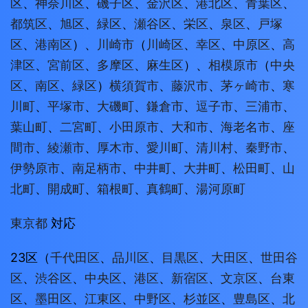
区
、
神奈川区
、
磯子区
、
金沢区
、
港北区
、
青葉区
、
都筑区
、
旭区
、
緑区
、
瀬谷区
、
栄区
、
泉区
、
戸塚
区
、
港南区
）、
川崎市
（
川崎区
、
幸区
、
中原区
、
高
津区
、
宮前区
、
多摩区
、
麻生区
）、
相模原市
（
中央
区
、
南区
、
緑区
）
横須賀市
、
藤沢市
、
茅ヶ崎市
、
寒
川町
、
平塚市
、
大磯町
、
鎌倉市
、
逗子市
、
三浦市
、
葉山町
、
二宮町
、
小田原市
、
大和市
、
海老名市
、
座
間市
、
綾瀬市
、
厚木市
、
愛川町
、
清川村
、
秦野市
、
伊勢原市
、
南足柄市
、
中井町
、
大井町
、
松田町
、
山
北町
、
開成町
、
箱根町
、
真鶴町
、
湯河原町
東京都
対応
23区（
千代田区
、
品川区
、
目黒区
、
大田区
、
世田谷
区
、
渋谷区
、
中央区
、
港区
、
新宿区
、
文京区
、
台東
区
、
墨田区
、
江東区
、
中野区
、
杉並区
、
豊島区
、
北