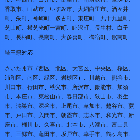
香取市
、
山武市
、
いすみ市
、
大網白里市
、
酒々井
町
、
栄町
、
神崎町
、
多古町
、
東庄町
、
九十九里町
、
芝山町
、
横芝光町
一宮町
、
睦沢町
、
長生村
、
白子
町
、
長柄町
、
長南町
、
大多喜町
、
御宿町
、
鋸南町
埼玉県
対応
さいたま市
（
西区
、
北区
、
大宮区
、
中央区
、
桜区
、
浦和区
、
南区
、
緑区
、
岩槻区
）、
川越市
、
熊谷市
、
川口市
、
行田市
、
秩父市
、
所沢市
、
飯能市
、
加須
市
、
本庄市
、
東松山市
、
春日部市
、
狭山市
、
羽生
市
、
鴻巣市
、
深谷市
、
上尾市
、
草加市
、
越谷市
、
蕨
市
、
戸田市
、
入間市
、
朝霞市
、
志木市
、
和光市
、
新
座市
、
桶川市
、
久喜市
、
北本市
、
八潮市
、
富士見
市
、
三郷市
、
蓮田市
、
坂戸市
、
幸手市
、
鶴ヶ島市
、