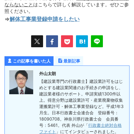
ならないこ
と
はこちらで詳しく解説しています。ぜひご参
照ください。
⇒
解体工事業登録申請をしたい
この記事を書いた人
最新記事
外山太朗
【建設業専門の行政書士】建設業許可をはじ
めとする建設業関連のお手続きの申請をし、
建設業者様のサポート。申請実績1300件以
上。得意分野は建設業許可・産業廃棄物収集
運搬業許可・解体工事業登録など。平成1年3
月生。日本行政書士会連合会 登録番号：
18090708。神奈川県行政書士会 会員番
号：5461。代表 外山が「
行政書士絶対合格
ファイト
」にてインタビューされました。