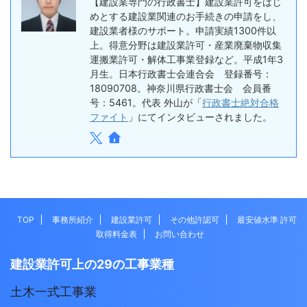
【建設業専門の行政書士】建設業許可をはじ
めとする建設業関連のお手続きの申請をし、
建設業者様のサポート。申請実績1300件以
上。得意分野は建設業許可・産業廃棄物収集
運搬業許可・解体工事業登録など。平成1年3
月生。日本行政書士会連合会 登録番号：
18090708。神奈川県行政書士会 会員番
号：5461。代表 外山が「
行政書士絶対合格
ファイト
」にてインタビューされました。
TOP
事務所紹介
建設業許可
その他許認可
最安値水準 許可
取得料金表
お問い合わせ
建設業許可上の29の工事業種
土木一式工事業