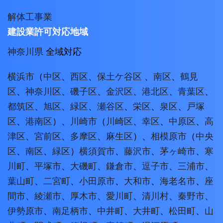
解体工事業
建設業許可対応地域
神奈川県
全域対応
横浜市
（
中区
、
西区
、
保土ケ谷区
、
南区
、
鶴見
区
、
神奈川区
、
磯子区
、
金沢区
、
港北区
、
青葉区
、
都筑区
、
旭区
、
緑区
、
瀬谷区
、
栄区
、
泉区
、
戸塚
区
、
港南区
）、
川崎市
（
川崎区
、
幸区
、
中原区
、
高
津区
、
宮前区
、
多摩区
、
麻生区
）、
相模原市
（
中央
区
、
南区
、
緑区
）
横須賀市
、
藤沢市
、
茅ヶ崎市
、
寒
川町
、
平塚市
、
大磯町
、
鎌倉市
、
逗子市
、
三浦市
、
葉山町
、
二宮町
、
小田原市
、
大和市
、
海老名市
、
座
間市
、
綾瀬市
、
厚木市
、
愛川町
、
清川村
、
秦野市
、
伊勢原市
、
南足柄市
、
中井町
、
大井町
、
松田町
、
山