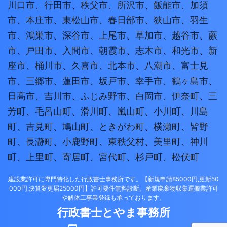
川口市
、
行田市
、
秩父市
、
所沢市
、
飯能市
、
加須
市
、
本庄市
、
東松山市
、
春日部市
、
狭山市
、
羽生
市
、
鴻巣市
、
深谷市
、
上尾市
、
草加市
、
越谷市
、
蕨
市
、
戸田市
、
入間市
、
朝霞市
、
志木市
、
和光市
、
新
座市
、
桶川市
、
久喜市
、
北本市
、
八潮市
、
富士見
市
、
三郷市
、
蓮田市
、
坂戸市
、
幸手市
、
鶴ヶ島市
、
日高市
、
吉川市
、
ふじみ野市
、
白岡市
、
伊奈町
、
三
芳町
、
毛呂山町
、
滑川町
、
嵐山町
、
小川町
、
川島
町
、
吉見町
、
鳩山町
、
ときがわ町
、
横瀬町
、
皆野
町
、
長瀞町
、
小鹿野町
、
東秩父村
、
美里町
、
神川
町
、
上里町
、
寄居町
、
宮代町
、
杉戸町
、
松伏町
建設業許可に専門特化した行政書士事務所です。【新規申請85000円,更新50
000円,決算変更届25000円】許可要件無料診断。産業廃棄物収集運搬業許可
や解体工事業登録も承っております。
行政書士とやま事務所