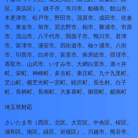
区
、
美浜区
）、
銚子市
、
市川市
、
船橋市
、
館山市
、
木更津市
、
松戸市
、
野田市
、
茂原市
、
成田市
、
佐倉
市
、
東金市
、
旭市
、
習志野市
、
柏市
、
勝浦市
、
市原
市
、
流山市
、
八千代市
、
我孫子市
、
鴨川市
、
君津
市
、
富津市
、
浦安市
、
四街道市
、
袖ケ浦市
、
八街
市
、
印西市
、
白井市
、
富里市
、
南房総市
、
匝瑳市
、
香取市
、
山武市
、
いすみ市
、
大網白里市
、
酒々井
町
、
栄町
、
神崎町
、
多古町
、
東庄町
、
九十九里町
、
芝山町
、
横芝光町
一宮町
、
睦沢町
、
長生村
、
白子
町
、
長柄町
、
長南町
、
大多喜町
、
御宿町
、
鋸南町
埼玉県
対応
さいたま市
（
西区
、
北区
、
大宮区
、
中央区
、
桜区
、
浦和区
、
南区
、
緑区
、
岩槻区
）、
川越市
、
熊谷市
、