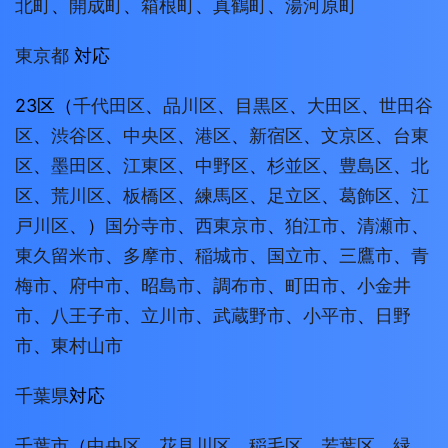
北町
、
開成町
、
箱根町
、
真鶴町
、
湯河原町
東京都
対応
23区（
千代田区
、
品川区
、
目黒区
、
大田区
、
世田谷
区
、
渋谷区
、
中央区
、
港区
、
新宿区
、
文京区
、
台東
区
、
墨田区
、
江東区
、
中野区
、
杉並区
、
豊島区
、
北
区
、
荒川区
、
板橋区
、
練馬区
、
足立区
、
葛飾区
、
江
戸川区
、）
国分寺市
、
西東京市
、
狛江市
、
清瀬市
、
東久留米市
、
多摩市
、
稲城市
、
国立市
、
三鷹市
、
青
梅市
、
府中市
、
昭島市
、
調布市
、
町田市
、
小金井
市
、
八王子市
、
立川市
、
武蔵野市
、
小平市
、
日野
市
、
東村山市
千葉県
対応
千葉市
（
中央区
、
花見川区
、
稲毛区
、
若葉区
、
緑