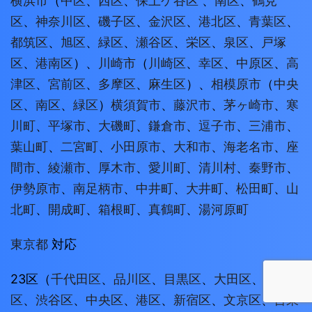
横浜市
（
中区
、
西区
、
保土ケ谷区
、
南区
、
鶴見
区
、
神奈川区
、
磯子区
、
金沢区
、
港北区
、
青葉区
、
都筑区
、
旭区
、
緑区
、
瀬谷区
、
栄区
、
泉区
、
戸塚
区
、
港南区
）、
川崎市
（
川崎区
、
幸区
、
中原区
、
高
津区
、
宮前区
、
多摩区
、
麻生区
）、
相模原市
（
中央
区
、
南区
、
緑区
）
横須賀市
、
藤沢市
、
茅ヶ崎市
、
寒
川町
、
平塚市
、
大磯町
、
鎌倉市
、
逗子市
、
三浦市
、
葉山町
、
二宮町
、
小田原市
、
大和市
、
海老名市
、
座
間市
、
綾瀬市
、
厚木市
、
愛川町
、
清川村
、
秦野市
、
伊勢原市
、
南足柄市
、
中井町
、
大井町
、
松田町
、
山
北町
、
開成町
、
箱根町
、
真鶴町
、
湯河原町
東京都
対応
23区（
千代田区
、
品川区
、
目黒区
、
大田区
、
世田谷
区
、
渋谷区
、
中央区
、
港区
、
新宿区
、
文京区
、
台東