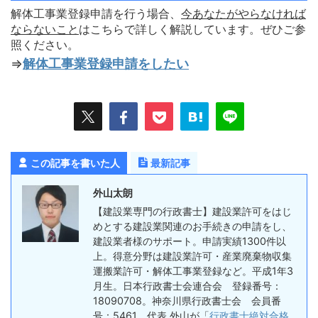
解体工事業登録申請を行う場合、
今あなたがやらなければ
ならないこ
と
はこちらで詳しく解説しています。ぜひご参
照ください。
⇒
解体工事業登録申請をしたい
この記事を書いた人
最新記事
外山太朗
【建設業専門の行政書士】建設業許可をはじ
めとする建設業関連のお手続きの申請をし、
建設業者様のサポート。申請実績1300件以
上。得意分野は建設業許可・産業廃棄物収集
運搬業許可・解体工事業登録など。平成1年3
月生。日本行政書士会連合会 登録番号：
18090708。神奈川県行政書士会 会員番
号：5461。代表 外山が「
行政書士絶対合格