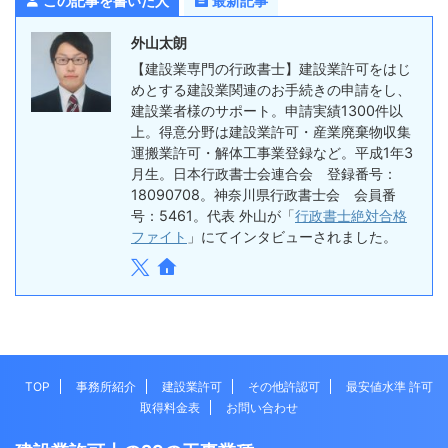
この記事を書いた人
最新記事
外山太朗
【建設業専門の行政書士】建設業許可をはじ
めとする建設業関連のお手続きの申請をし、
建設業者様のサポート。申請実績1300件以
上。得意分野は建設業許可・産業廃棄物収集
運搬業許可・解体工事業登録など。平成1年3
月生。日本行政書士会連合会 登録番号：
18090708。神奈川県行政書士会 会員番
号：5461。代表 外山が「
行政書士絶対合格
ファイト
」にてインタビューされました。
TOP
事務所紹介
建設業許可
その他許認可
最安値水準 許可
取得料金表
お問い合わせ