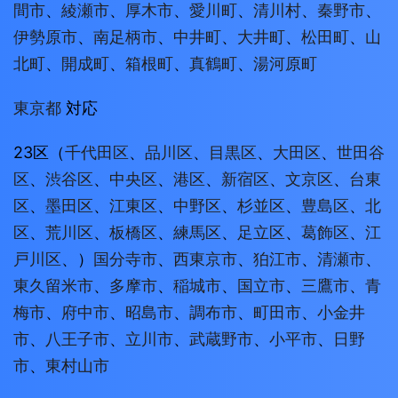
間市
、
綾瀬市
、
厚木市
、
愛川町
、
清川村
、
秦野市
、
伊勢原市
、
南足柄市
、
中井町
、
大井町
、
松田町
、
山
北町
、
開成町
、
箱根町
、
真鶴町
、
湯河原町
東京都
対応
23区（
千代田区
、
品川区
、
目黒区
、
大田区
、
世田谷
区
、
渋谷区
、
中央区
、
港区
、
新宿区
、
文京区
、
台東
区
、
墨田区
、
江東区
、
中野区
、
杉並区
、
豊島区
、
北
区
、
荒川区
、
板橋区
、
練馬区
、
足立区
、
葛飾区
、
江
戸川区
、）
国分寺市
、
西東京市
、
狛江市
、
清瀬市
、
東久留米市
、
多摩市
、
稲城市
、
国立市
、
三鷹市
、
青
梅市
、
府中市
、
昭島市
、
調布市
、
町田市
、
小金井
市
、
八王子市
、
立川市
、
武蔵野市
、
小平市
、
日野
市
、
東村山市