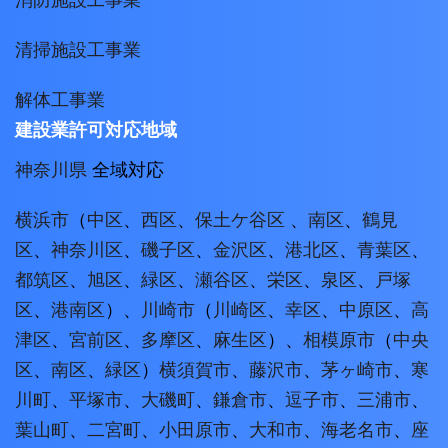
清掃施設工事業
解体工事業
建設業許可対応地域
神奈川県
全域対応
横浜市
（
中区
、
西区
、
保土ケ谷区
、
南区
、
鶴見
区
、
神奈川区
、
磯子区
、
金沢区
、
港北区
、
青葉区
、
都筑区
、
旭区
、
緑区
、
瀬谷区
、
栄区
、
泉区
、
戸塚
区
、
港南区
）、
川崎市
（
川崎区
、
幸区
、
中原区
、
高
津区
、
宮前区
、
多摩区
、
麻生区
）、
相模原市
（
中央
区
、
南区
、
緑区
）
横須賀市
、
藤沢市
、
茅ヶ崎市
、
寒
川町
、
平塚市
、
大磯町
、
鎌倉市
、
逗子市
、
三浦市
、
葉山町
、
二宮町
、
小田原市
、
大和市
、
海老名市
、
座