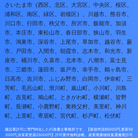
さいたま市
（
西区
、
北区
、
大宮区
、
中央区
、
桜区
、
浦和区
、
南区
、
緑区
、
岩槻区
）、
川越市
、
熊谷市
、
川口市
、
行田市
、
秩父市
、
所沢市
、
飯能市
、
加須
市
、
本庄市
、
東松山市
、
春日部市
、
狭山市
、
羽生
市
、
鴻巣市
、
深谷市
、
上尾市
、
草加市
、
越谷市
、
蕨
市
、
戸田市
、
入間市
、
朝霞市
、
志木市
、
和光市
、
新
座市
、
桶川市
、
久喜市
、
北本市
、
八潮市
、
富士見
市
、
三郷市
、
蓮田市
、
坂戸市
、
幸手市
、
鶴ヶ島市
、
日高市
、
吉川市
、
ふじみ野市
、
白岡市
、
伊奈町
、
三
芳町
、
毛呂山町
、
滑川町
、
嵐山町
、
小川町
、
川島
町
、
吉見町
、
鳩山町
、
ときがわ町
、
横瀬町
、
皆野
町
、
長瀞町
、
小鹿野町
、
東秩父村
、
美里町
、
神川
町
、
上里町
、
寄居町
、
宮代町
、
杉戸町
、
松伏町
建設業許可に専門特化した行政書士事務所です。【新規申請85000円,更新50
000円,決算変更届25000円】許可要件無料診断。産業廃棄物収集運搬業許可