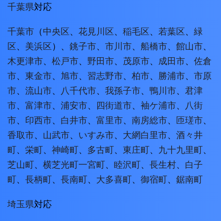
千葉県
対応
千葉市
（
中央区
、
花見川区
、
稲毛区
、
若葉区
、
緑
区
、
美浜区
）、
銚子市
、
市川市
、
船橋市
、
館山市
、
木更津市
、
松戸市
、
野田市
、
茂原市
、
成田市
、
佐倉
市
、
東金市
、
旭市
、
習志野市
、
柏市
、
勝浦市
、
市原
市
、
流山市
、
八千代市
、
我孫子市
、
鴨川市
、
君津
市
、
富津市
、
浦安市
、
四街道市
、
袖ケ浦市
、
八街
市
、
印西市
、
白井市
、
富里市
、
南房総市
、
匝瑳市
、
香取市
、
山武市
、
いすみ市
、
大網白里市
、
酒々井
町
、
栄町
、
神崎町
、
多古町
、
東庄町
、
九十九里町
、
芝山町
、
横芝光町
一宮町
、
睦沢町
、
長生村
、
白子
町
、
長柄町
、
長南町
、
大多喜町
、
御宿町
、
鋸南町
埼玉県
対応