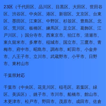
23区（
千代田区
、
品川区
、
目黒区
、
大田区
、
世田谷
区
、
渋谷区
、
中央区
、
港区
、
新宿区
、
文京区
、
台東
区
、
墨田区
、
江東区
、
中野区
、
杉並区
、
豊島区
、
北
区
、
荒川区
、
板橋区
、
練馬区
、
足立区
、
葛飾区
、
江
戸川区
、）
国分寺市
、
西東京市
、
狛江市
、
清瀬市
、
東久留米市
、
多摩市
、
稲城市
、
国立市
、
三鷹市
、
青
梅市
、
府中市
、
昭島市
、
調布市
、
町田市
、
小金井
市
、
八王子市
、
立川市
、
武蔵野市
、
小平市
、
日野
市
、
東村山市
千葉県
対応
千葉市
（
中央区
、
花見川区
、
稲毛区
、
若葉区
、
緑
区
、
美浜区
）、
銚子市
、
市川市
、
船橋市
、
館山市
、
木更津市
、
松戸市
、
野田市
、
茂原市
、
成田市
、
佐倉