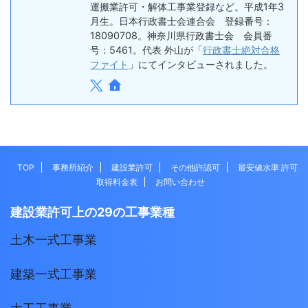
運搬業許可・解体工事業登録など。平成1年3
月生。日本行政書士会連合会 登録番号：
18090708。神奈川県行政書士会 会員番
号：5461。代表 外山が「
行政書士絶対合格
ファイト
」にてインタビューされました。
TOP
事務所紹介
建設業許可
その他許認可
最安値水準 許可
取得料金表
お問い合わせ
建設業許可上の29の工事業種
土木一式工事業
建築一式工事業