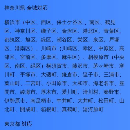
神奈川県
全域対応
横浜市
（
中区
、
西区
、
保土ケ谷区
、
南区
、
鶴見
区
、
神奈川区
、
磯子区
、
金沢区
、
港北区
、
青葉区
、
都筑区
、
旭区
、
緑区
、
瀬谷区
、
栄区
、
泉区
、
戸塚
区
、
港南区
）、
川崎市
（
川崎区
、
幸区
、
中原区
、
高
津区
、
宮前区
、
多摩区
、
麻生区
）、
相模原市
（
中央
区
、
南区
、
緑区
）
横須賀市
、
藤沢市
、
茅ヶ崎市
、
寒
川町
、
平塚市
、
大磯町
、
鎌倉市
、
逗子市
、
三浦市
、
葉山町
、
二宮町
、
小田原市
、
大和市
、
海老名市
、
座
間市
、
綾瀬市
、
厚木市
、
愛川町
、
清川村
、
秦野市
、
伊勢原市
、
南足柄市
、
中井町
、
大井町
、
松田町
、
山
北町
、
開成町
、
箱根町
、
真鶴町
、
湯河原町
東京都
対応