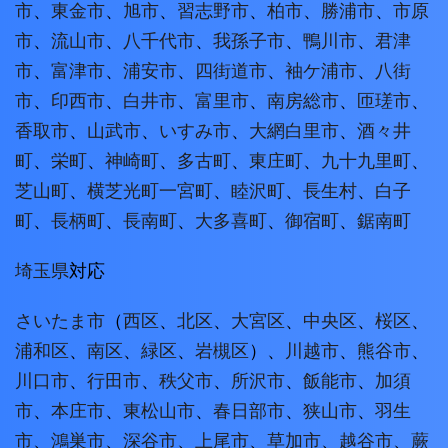
市
、
東金市
、
旭市
、
習志野市
、
柏市
、
勝浦市
、
市原
市
、
流山市
、
八千代市
、
我孫子市
、
鴨川市
、
君津
市
、
富津市
、
浦安市
、
四街道市
、
袖ケ浦市
、
八街
市
、
印西市
、
白井市
、
富里市
、
南房総市
、
匝瑳市
、
香取市
、
山武市
、
いすみ市
、
大網白里市
、
酒々井
町
、
栄町
、
神崎町
、
多古町
、
東庄町
、
九十九里町
、
芝山町
、
横芝光町
一宮町
、
睦沢町
、
長生村
、
白子
町
、
長柄町
、
長南町
、
大多喜町
、
御宿町
、
鋸南町
埼玉県
対応
さいたま市
（
西区
、
北区
、
大宮区
、
中央区
、
桜区
、
浦和区
、
南区
、
緑区
、
岩槻区
）、
川越市
、
熊谷市
、
川口市
、
行田市
、
秩父市
、
所沢市
、
飯能市
、
加須
市
、
本庄市
、
東松山市
、
春日部市
、
狭山市
、
羽生
市
、
鴻巣市
、
深谷市
、
上尾市
、
草加市
、
越谷市
、
蕨