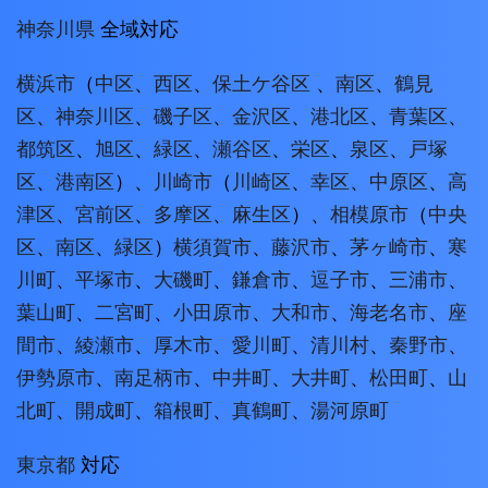
神奈川県
全域対応
横浜市
（
中区
、
西区
、
保土ケ谷区
、
南区
、
鶴見
区
、
神奈川区
、
磯子区
、
金沢区
、
港北区
、
青葉区
、
都筑区
、
旭区
、
緑区
、
瀬谷区
、
栄区
、
泉区
、
戸塚
区
、
港南区
）、
川崎市
（
川崎区
、
幸区
、
中原区
、
高
津区
、
宮前区
、
多摩区
、
麻生区
）、
相模原市
（
中央
区
、
南区
、
緑区
）
横須賀市
、
藤沢市
、
茅ヶ崎市
、
寒
川町
、
平塚市
、
大磯町
、
鎌倉市
、
逗子市
、
三浦市
、
葉山町
、
二宮町
、
小田原市
、
大和市
、
海老名市
、
座
間市
、
綾瀬市
、
厚木市
、
愛川町
、
清川村
、
秦野市
、
伊勢原市
、
南足柄市
、
中井町
、
大井町
、
松田町
、
山
北町
、
開成町
、
箱根町
、
真鶴町
、
湯河原町
東京都
対応