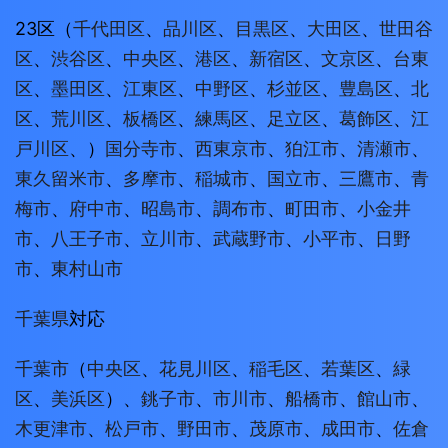
23区（
千代田区
、
品川区
、
目黒区
、
大田区
、
世田谷
区
、
渋谷区
、
中央区
、
港区
、
新宿区
、
文京区
、
台東
区
、
墨田区
、
江東区
、
中野区
、
杉並区
、
豊島区
、
北
区
、
荒川区
、
板橋区
、
練馬区
、
足立区
、
葛飾区
、
江
戸川区
、）
国分寺市
、
西東京市
、
狛江市
、
清瀬市
、
東久留米市
、
多摩市
、
稲城市
、
国立市
、
三鷹市
、
青
梅市
、
府中市
、
昭島市
、
調布市
、
町田市
、
小金井
市
、
八王子市
、
立川市
、
武蔵野市
、
小平市
、
日野
市
、
東村山市
千葉県
対応
千葉市
（
中央区
、
花見川区
、
稲毛区
、
若葉区
、
緑
区
、
美浜区
）、
銚子市
、
市川市
、
船橋市
、
館山市
、
木更津市
、
松戸市
、
野田市
、
茂原市
、
成田市
、
佐倉