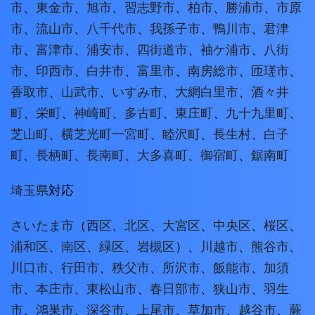
市
、
東金市
、
旭市
、
習志野市
、
柏市
、
勝浦市
、
市原
市
、
流山市
、
八千代市
、
我孫子市
、
鴨川市
、
君津
市
、
富津市
、
浦安市
、
四街道市
、
袖ケ浦市
、
八街
市
、
印西市
、
白井市
、
富里市
、
南房総市
、
匝瑳市
、
香取市
、
山武市
、
いすみ市
、
大網白里市
、
酒々井
町
、
栄町
、
神崎町
、
多古町
、
東庄町
、
九十九里町
、
芝山町
、
横芝光町
一宮町
、
睦沢町
、
長生村
、
白子
町
、
長柄町
、
長南町
、
大多喜町
、
御宿町
、
鋸南町
埼玉県
対応
さいたま市
（
西区
、
北区
、
大宮区
、
中央区
、
桜区
、
浦和区
、
南区
、
緑区
、
岩槻区
）、
川越市
、
熊谷市
、
川口市
、
行田市
、
秩父市
、
所沢市
、
飯能市
、
加須
市
、
本庄市
、
東松山市
、
春日部市
、
狭山市
、
羽生
市
、
鴻巣市
、
深谷市
、
上尾市
、
草加市
、
越谷市
、
蕨