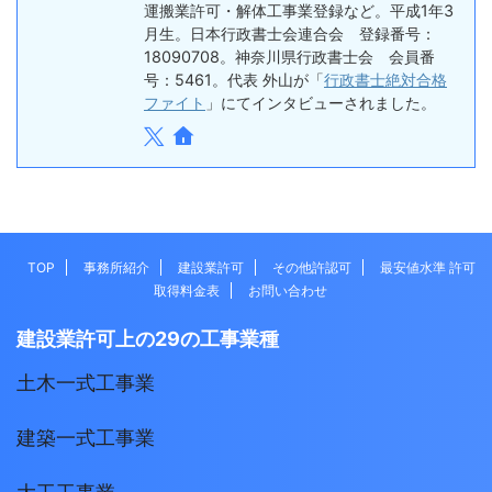
運搬業許可・解体工事業登録など。平成1年3
月生。日本行政書士会連合会 登録番号：
18090708。神奈川県行政書士会 会員番
号：5461。代表 外山が「
行政書士絶対合格
ファイト
」にてインタビューされました。
TOP
事務所紹介
建設業許可
その他許認可
最安値水準 許可
取得料金表
お問い合わせ
建設業許可上の29の工事業種
土木一式工事業
建築一式工事業