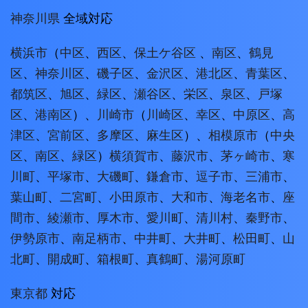
神奈川県
全域対応
横浜市
（
中区
、
西区
、
保土ケ谷区
、
南区
、
鶴見
区
、
神奈川区
、
磯子区
、
金沢区
、
港北区
、
青葉区
、
都筑区
、
旭区
、
緑区
、
瀬谷区
、
栄区
、
泉区
、
戸塚
区
、
港南区
）、
川崎市
（
川崎区
、
幸区
、
中原区
、
高
津区
、
宮前区
、
多摩区
、
麻生区
）、
相模原市
（
中央
区
、
南区
、
緑区
）
横須賀市
、
藤沢市
、
茅ヶ崎市
、
寒
川町
、
平塚市
、
大磯町
、
鎌倉市
、
逗子市
、
三浦市
、
葉山町
、
二宮町
、
小田原市
、
大和市
、
海老名市
、
座
間市
、
綾瀬市
、
厚木市
、
愛川町
、
清川村
、
秦野市
、
伊勢原市
、
南足柄市
、
中井町
、
大井町
、
松田町
、
山
北町
、
開成町
、
箱根町
、
真鶴町
、
湯河原町
東京都
対応