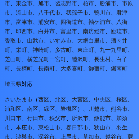
市
、
東金市
、
旭市
、
習志野市
、
柏市
、
勝浦市
、
市原
市
、
流山市
、
八千代市
、
我孫子市
、
鴨川市
、
君津
市
、
富津市
、
浦安市
、
四街道市
、
袖ケ浦市
、
八街
市
、
印西市
、
白井市
、
富里市
、
南房総市
、
匝瑳市
、
香取市
、
山武市
、
いすみ市
、
大網白里市
、
酒々井
町
、
栄町
、
神崎町
、
多古町
、
東庄町
、
九十九里町
、
芝山町
、
横芝光町
一宮町
、
睦沢町
、
長生村
、
白子
町
、
長柄町
、
長南町
、
大多喜町
、
御宿町
、
鋸南町
埼玉県
対応
さいたま市
（
西区
、
北区
、
大宮区
、
中央区
、
桜区
、
浦和区
、
南区
、
緑区
、
岩槻区
）、
川越市
、
熊谷市
、
川口市
、
行田市
、
秩父市
、
所沢市
、
飯能市
、
加須
市
、
本庄市
、
東松山市
、
春日部市
、
狭山市
、
羽生
市
、
鴻巣市
、
深谷市
、
上尾市
、
草加市
、
越谷市
、
蕨