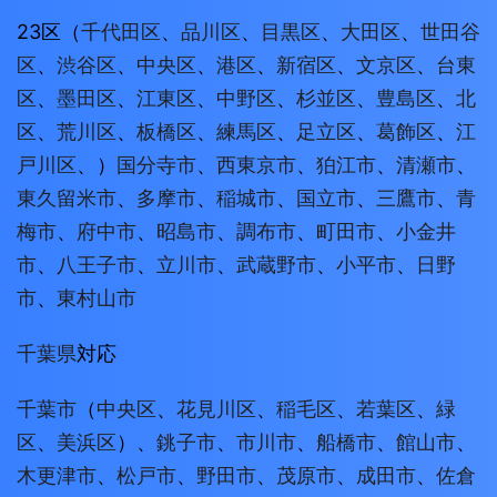
23区（
千代田区
、
品川区
、
目黒区
、
大田区
、
世田谷
区
、
渋谷区
、
中央区
、
港区
、
新宿区
、
文京区
、
台東
区
、
墨田区
、
江東区
、
中野区
、
杉並区
、
豊島区
、
北
区
、
荒川区
、
板橋区
、
練馬区
、
足立区
、
葛飾区
、
江
戸川区
、）
国分寺市
、
西東京市
、
狛江市
、
清瀬市
、
東久留米市
、
多摩市
、
稲城市
、
国立市
、
三鷹市
、
青
梅市
、
府中市
、
昭島市
、
調布市
、
町田市
、
小金井
市
、
八王子市
、
立川市
、
武蔵野市
、
小平市
、
日野
市
、
東村山市
千葉県
対応
千葉市
（
中央区
、
花見川区
、
稲毛区
、
若葉区
、
緑
区
、
美浜区
）、
銚子市
、
市川市
、
船橋市
、
館山市
、
木更津市
、
松戸市
、
野田市
、
茂原市
、
成田市
、
佐倉