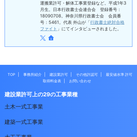
運搬業許可・解体工事業登録など。平成1年3
月生。日本行政書士会連合会 登録番号：
18090708。神奈川県行政書士会 会員番
号：5461。代表 外山が「
行政書士絶対合格
ファイト
」にてインタビューされました。
TOP
事務所紹介
建設業許可
その他許認可
最安値水準 許可
取得料金表
お問い合わせ
建設業許可上の29の工事業種
土木一式工事業
建築一式工事業