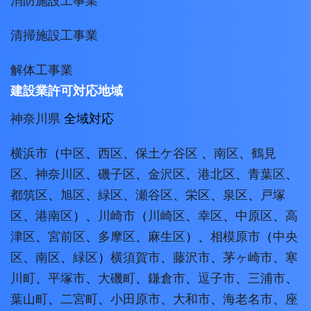
消防施設工事業
清掃施設工事業
解体工事業
建設業許可対応地域
神奈川県
全域対応
横浜市
（
中区
、
西区
、
保土ケ谷区
、
南区
、
鶴見
区
、
神奈川区
、
磯子区
、
金沢区
、
港北区
、
青葉区
、
都筑区
、
旭区
、
緑区
、
瀬谷区
、
栄区
、
泉区
、
戸塚
区
、
港南区
）、
川崎市
（
川崎区
、
幸区
、
中原区
、
高
津区
、
宮前区
、
多摩区
、
麻生区
）、
相模原市
（
中央
区
、
南区
、
緑区
）
横須賀市
、
藤沢市
、
茅ヶ崎市
、
寒
川町
、
平塚市
、
大磯町
、
鎌倉市
、
逗子市
、
三浦市
、
葉山町
、
二宮町
、
小田原市
、
大和市
、
海老名市
、
座