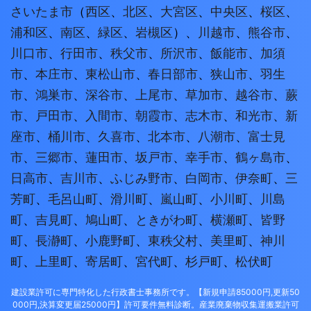
さいたま市
（
西区
、
北区
、
大宮区
、
中央区
、
桜区
、
浦和区
、
南区
、
緑区
、
岩槻区
）、
川越市
、
熊谷市
、
川口市
、
行田市
、
秩父市
、
所沢市
、
飯能市
、
加須
市
、
本庄市
、
東松山市
、
春日部市
、
狭山市
、
羽生
市
、
鴻巣市
、
深谷市
、
上尾市
、
草加市
、
越谷市
、
蕨
市
、
戸田市
、
入間市
、
朝霞市
、
志木市
、
和光市
、
新
座市
、
桶川市
、
久喜市
、
北本市
、
八潮市
、
富士見
市
、
三郷市
、
蓮田市
、
坂戸市
、
幸手市
、
鶴ヶ島市
、
日高市
、
吉川市
、
ふじみ野市
、
白岡市
、
伊奈町
、
三
芳町
、
毛呂山町
、
滑川町
、
嵐山町
、
小川町
、
川島
町
、
吉見町
、
鳩山町
、
ときがわ町
、
横瀬町
、
皆野
町
、
長瀞町
、
小鹿野町
、
東秩父村
、
美里町
、
神川
町
、
上里町
、
寄居町
、
宮代町
、
杉戸町
、
松伏町
建設業許可に専門特化した行政書士事務所です。【新規申請85000円,更新50
000円,決算変更届25000円】許可要件無料診断。産業廃棄物収集運搬業許可