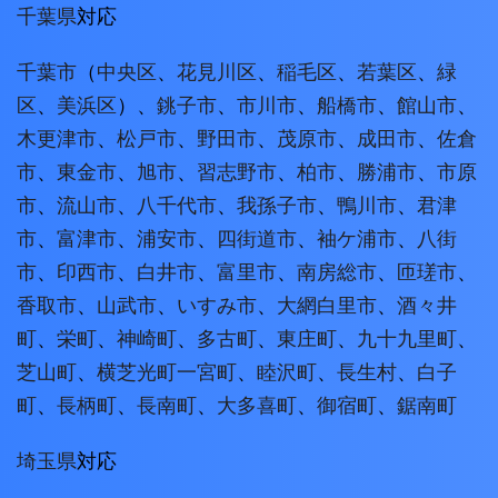
千葉県
対応
千葉市
（
中央区
、
花見川区
、
稲毛区
、
若葉区
、
緑
区
、
美浜区
）、
銚子市
、
市川市
、
船橋市
、
館山市
、
木更津市
、
松戸市
、
野田市
、
茂原市
、
成田市
、
佐倉
市
、
東金市
、
旭市
、
習志野市
、
柏市
、
勝浦市
、
市原
市
、
流山市
、
八千代市
、
我孫子市
、
鴨川市
、
君津
市
、
富津市
、
浦安市
、
四街道市
、
袖ケ浦市
、
八街
市
、
印西市
、
白井市
、
富里市
、
南房総市
、
匝瑳市
、
香取市
、
山武市
、
いすみ市
、
大網白里市
、
酒々井
町
、
栄町
、
神崎町
、
多古町
、
東庄町
、
九十九里町
、
芝山町
、
横芝光町
一宮町
、
睦沢町
、
長生村
、
白子
町
、
長柄町
、
長南町
、
大多喜町
、
御宿町
、
鋸南町
埼玉県
対応