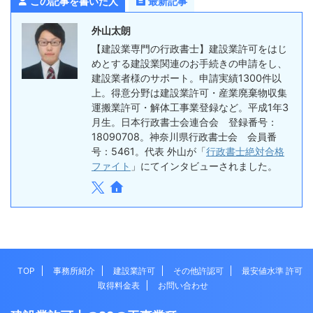
この記事を書いた人
最新記事
外山太朗
【建設業専門の行政書士】建設業許可をはじ
めとする建設業関連のお手続きの申請をし、
建設業者様のサポート。申請実績1300件以
上。得意分野は建設業許可・産業廃棄物収集
運搬業許可・解体工事業登録など。平成1年3
月生。日本行政書士会連合会 登録番号：
18090708。神奈川県行政書士会 会員番
号：5461。代表 外山が「
行政書士絶対合格
ファイト
」にてインタビューされました。
TOP
事務所紹介
建設業許可
その他許認可
最安値水準 許可
取得料金表
お問い合わせ