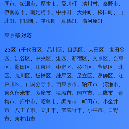
間市
、
綾瀬市
、
厚木市
、
愛川町
、
清川村
、
秦野市
、
伊勢原市
、
南足柄市
、
中井町
、
大井町
、
松田町
、
山
北町
、
開成町
、
箱根町
、
真鶴町
、
湯河原町
東京都
対応
23区（
千代田区
、
品川区
、
目黒区
、
大田区
、
世田谷
区
、
渋谷区
、
中央区
、
港区
、
新宿区
、
文京区
、
台東
区
、
墨田区
、
江東区
、
中野区
、
杉並区
、
豊島区
、
北
区
、
荒川区
、
板橋区
、
練馬区
、
足立区
、
葛飾区
、
江
戸川区
、）
国分寺市
、
西東京市
、
狛江市
、
清瀬市
、
東久留米市
、
多摩市
、
稲城市
、
国立市
、
三鷹市
、
青
梅市
、
府中市
、
昭島市
、
調布市
、
町田市
、
小金井
市
、
八王子市
、
立川市
、
武蔵野市
、
小平市
、
日野
市
、
東村山市