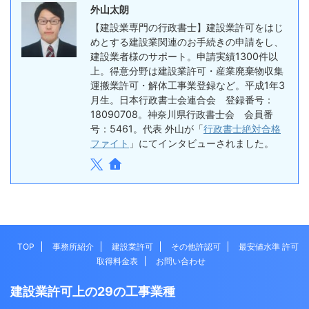
外山太朗
【建設業専門の行政書士】建設業許可をはじ
めとする建設業関連のお手続きの申請をし、
建設業者様のサポート。申請実績1300件以
上。得意分野は建設業許可・産業廃棄物収集
運搬業許可・解体工事業登録など。平成1年3
月生。日本行政書士会連合会 登録番号：
18090708。神奈川県行政書士会 会員番
号：5461。代表 外山が「
行政書士絶対合格
ファイト
」にてインタビューされました。
TOP
事務所紹介
建設業許可
その他許認可
最安値水準 許可
取得料金表
お問い合わせ
建設業許可上の29の工事業種