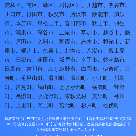
浦和区
、
南区
、
緑区
、
岩槻区
）、
川越市
、
熊谷市
、
川口市
、
行田市
、
秩父市
、
所沢市
、
飯能市
、
加須
市
、
本庄市
、
東松山市
、
春日部市
、
狭山市
、
羽生
市
、
鴻巣市
、
深谷市
、
上尾市
、
草加市
、
越谷市
、
蕨
市
、
戸田市
、
入間市
、
朝霞市
、
志木市
、
和光市
、
新
座市
、
桶川市
、
久喜市
、
北本市
、
八潮市
、
富士見
市
、
三郷市
、
蓮田市
、
坂戸市
、
幸手市
、
鶴ヶ島市
、
日高市
、
吉川市
、
ふじみ野市
、
白岡市
、
伊奈町
、
三
芳町
、
毛呂山町
、
滑川町
、
嵐山町
、
小川町
、
川島
町
、
吉見町
、
鳩山町
、
ときがわ町
、
横瀬町
、
皆野
町
、
長瀞町
、
小鹿野町
、
東秩父村
、
美里町
、
神川
町
、
上里町
、
寄居町
、
宮代町
、
杉戸町
、
松伏町
建設業許可に専門特化した行政書士事務所です。【新規申請85000円,更新50
000円,決算変更届25000円】許可要件無料診断。産業廃棄物収集運搬業許可
や解体工事業登録も承っております。