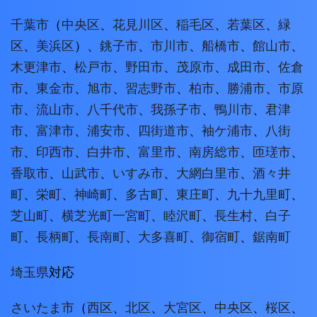
千葉市
（
中央区
、
花見川区
、
稲毛区
、
若葉区
、
緑
区
、
美浜区
）、
銚子市
、
市川市
、
船橋市
、
館山市
、
木更津市
、
松戸市
、
野田市
、
茂原市
、
成田市
、
佐倉
市
、
東金市
、
旭市
、
習志野市
、
柏市
、
勝浦市
、
市原
市
、
流山市
、
八千代市
、
我孫子市
、
鴨川市
、
君津
市
、
富津市
、
浦安市
、
四街道市
、
袖ケ浦市
、
八街
市
、
印西市
、
白井市
、
富里市
、
南房総市
、
匝瑳市
、
香取市
、
山武市
、
いすみ市
、
大網白里市
、
酒々井
町
、
栄町
、
神崎町
、
多古町
、
東庄町
、
九十九里町
、
芝山町
、
横芝光町
一宮町
、
睦沢町
、
長生村
、
白子
町
、
長柄町
、
長南町
、
大多喜町
、
御宿町
、
鋸南町
埼玉県
対応
さいたま市
（
西区
、
北区
、
大宮区
、
中央区
、
桜区
、