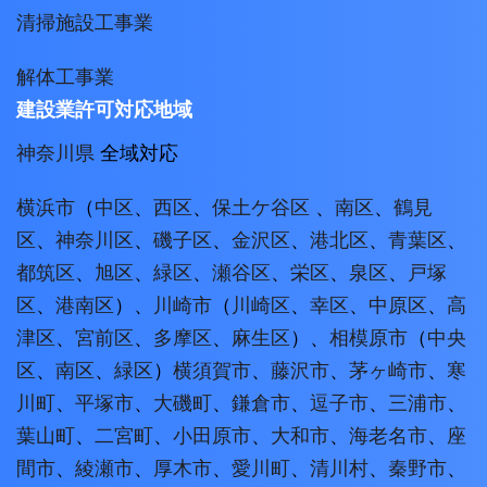
清掃施設工事業
解体工事業
建設業許可対応地域
神奈川県
全域対応
横浜市
（
中区
、
西区
、
保土ケ谷区
、
南区
、
鶴見
区
、
神奈川区
、
磯子区
、
金沢区
、
港北区
、
青葉区
、
都筑区
、
旭区
、
緑区
、
瀬谷区
、
栄区
、
泉区
、
戸塚
区
、
港南区
）、
川崎市
（
川崎区
、
幸区
、
中原区
、
高
津区
、
宮前区
、
多摩区
、
麻生区
）、
相模原市
（
中央
区
、
南区
、
緑区
）
横須賀市
、
藤沢市
、
茅ヶ崎市
、
寒
川町
、
平塚市
、
大磯町
、
鎌倉市
、
逗子市
、
三浦市
、
葉山町
、
二宮町
、
小田原市
、
大和市
、
海老名市
、
座
間市
、
綾瀬市
、
厚木市
、
愛川町
、
清川村
、
秦野市
、