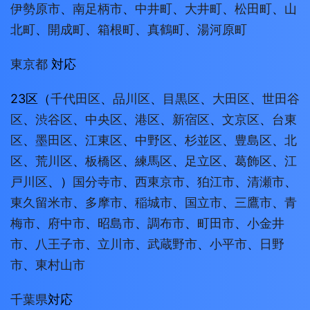
伊勢原市
、
南足柄市
、
中井町
、
大井町
、
松田町
、
山
北町
、
開成町
、
箱根町
、
真鶴町
、
湯河原町
東京都
対応
23区（
千代田区
、
品川区
、
目黒区
、
大田区
、
世田谷
区
、
渋谷区
、
中央区
、
港区
、
新宿区
、
文京区
、
台東
区
、
墨田区
、
江東区
、
中野区
、
杉並区
、
豊島区
、
北
区
、
荒川区
、
板橋区
、
練馬区
、
足立区
、
葛飾区
、
江
戸川区
、）
国分寺市
、
西東京市
、
狛江市
、
清瀬市
、
東久留米市
、
多摩市
、
稲城市
、
国立市
、
三鷹市
、
青
梅市
、
府中市
、
昭島市
、
調布市
、
町田市
、
小金井
市
、
八王子市
、
立川市
、
武蔵野市
、
小平市
、
日野
市
、
東村山市
千葉県
対応