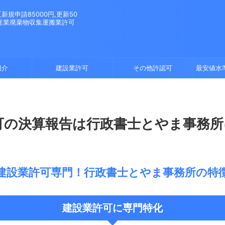
規申請85000円,更新50
。産業廃棄物収集運搬業許可
紹介
建設業許可
その他許認可
最安値水
可の決算報告は行政書士とやま事務
建設業許可専門！行政書士とやま事務所の特
建設業許可に専門特化