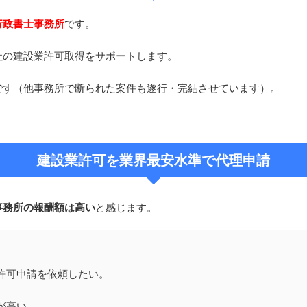
行政書士事務所
です。
社の建設業許可取得をサポートします。
です（
他事務所で断られた案件も遂行・完結させています
）。
建設業許可を業界最安水準で代理申請
事務所の報酬額は高い
と感じます。
許可申請を依頼したい。
が高い。