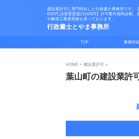
建設業許可に専門特化した行政書士事務所です。【新
000円,決算変更届25000円】許可要件無料診断
や解体工事業登録も承っております。
行政書士とやま事務所
TOP
事務所
HOME
>
建設業許可
>
葉山町の建設業許