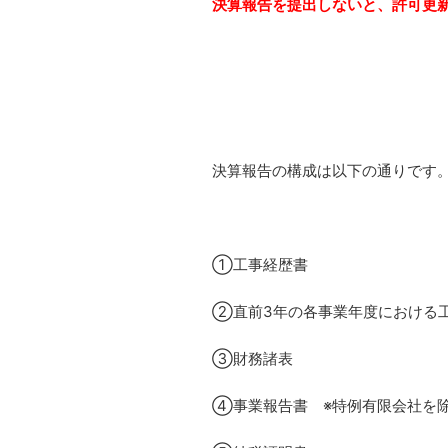
決算報告を提出しないと、許可更
決算報告の構成は以下の通りです
①工事経歴書
②直前3年の各事業年度における
③財務諸表
④事業報告書 ※特例有限会社を