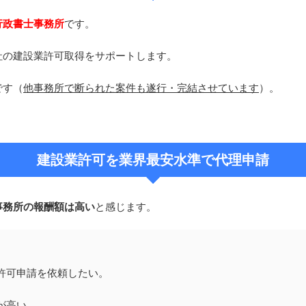
行政書士事務所
です。
社の建設業許可取得をサポートします。
です（
他事務所で断られた案件も遂行・完結させています
）。
建設業許可を業界最安水準で代理申請
事務所の報酬額は高い
と感じます。
許可申請を依頼したい。
が高い。