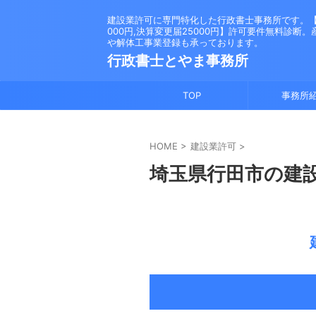
建設業許可に専門特化した行政書士事務所です。【新
000円,決算変更届25000円】許可要件無料診断
や解体工事業登録も承っております。
行政書士とやま事務所
TOP
事務所
HOME
>
建設業許可
>
埼玉県行田市の建