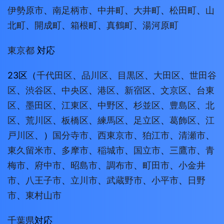
伊勢原市
、
南足柄市
、
中井町
、
大井町
、
松田町
、
山
北町
、
開成町
、
箱根町
、
真鶴町
、
湯河原町
東京都
対応
23区（
千代田区
、
品川区
、
目黒区
、
大田区
、
世田谷
区
、
渋谷区
、
中央区
、
港区
、
新宿区
、
文京区
、
台東
区
、
墨田区
、
江東区
、
中野区
、
杉並区
、
豊島区
、
北
区
、
荒川区
、
板橋区
、
練馬区
、
足立区
、
葛飾区
、
江
戸川区
、）
国分寺市
、
西東京市
、
狛江市
、
清瀬市
、
東久留米市
、
多摩市
、
稲城市
、
国立市
、
三鷹市
、
青
梅市
、
府中市
、
昭島市
、
調布市
、
町田市
、
小金井
市
、
八王子市
、
立川市
、
武蔵野市
、
小平市
、
日野
市
、
東村山市
千葉県
対応