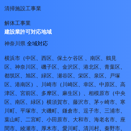
清掃施設工事業
解体工事業
建設業許可対応地域
神奈川県
全域対応
横浜市
（
中区
、
西区
、
保土ケ谷区
、
南区
、
鶴見
区
、
神奈川区
、
磯子区
、
金沢区
、
港北区
、
青葉区
、
都筑区
、
旭区
、
緑区
、
瀬谷区
、
栄区
、
泉区
、
戸塚
区
、
港南区
）、
川崎市
（
川崎区
、
幸区
、
中原区
、
高
津区
、
宮前区
、
多摩区
、
麻生区
）、
相模原市
（
中央
区
、
南区
、
緑区
）
横須賀市
、
藤沢市
、
茅ヶ崎市
、
寒
川町
、
平塚市
、
大磯町
、
鎌倉市
、
逗子市
、
三浦市
、
葉山町
、
二宮町
、
小田原市
、
大和市
、
海老名市
、
座
間市
、
綾瀬市
、
厚木市
、
愛川町
、
清川村
、
秦野市
、