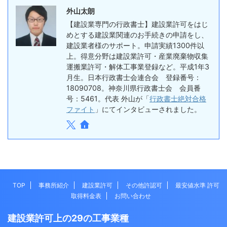
外山太朗
【建設業専門の行政書士】建設業許可をはじ
めとする建設業関連のお手続きの申請をし、
建設業者様のサポート。申請実績1300件以
上。得意分野は建設業許可・産業廃棄物収集
運搬業許可・解体工事業登録など。平成1年3
月生。日本行政書士会連合会 登録番号：
18090708。神奈川県行政書士会 会員番
号：5461。代表 外山が「
行政書士絶対合格
ファイト
」にてインタビューされました。
TOP
事務所紹介
建設業許可
その他許認可
最安値水準 許可
取得料金表
お問い合わせ
建設業許可上の29の工事業種