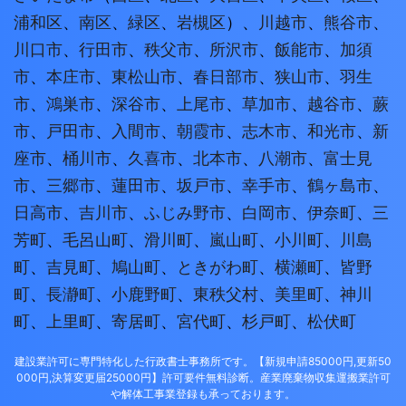
浦和区
、
南区
、
緑区
、
岩槻区
）、
川越市
、
熊谷市
、
川口市
、
行田市
、
秩父市
、
所沢市
、
飯能市
、
加須
市
、
本庄市
、
東松山市
、
春日部市
、
狭山市
、
羽生
市
、
鴻巣市
、
深谷市
、
上尾市
、
草加市
、
越谷市
、
蕨
市
、
戸田市
、
入間市
、
朝霞市
、
志木市
、
和光市
、
新
座市
、
桶川市
、
久喜市
、
北本市
、
八潮市
、
富士見
市
、
三郷市
、
蓮田市
、
坂戸市
、
幸手市
、
鶴ヶ島市
、
日高市
、
吉川市
、
ふじみ野市
、
白岡市
、
伊奈町
、
三
芳町
、
毛呂山町
、
滑川町
、
嵐山町
、
小川町
、
川島
町
、
吉見町
、
鳩山町
、
ときがわ町
、
横瀬町
、
皆野
町
、
長瀞町
、
小鹿野町
、
東秩父村
、
美里町
、
神川
町
、
上里町
、
寄居町
、
宮代町
、
杉戸町
、
松伏町
建設業許可に専門特化した行政書士事務所です。【新規申請85000円,更新50
000円,決算変更届25000円】許可要件無料診断。産業廃棄物収集運搬業許可
や解体工事業登録も承っております。