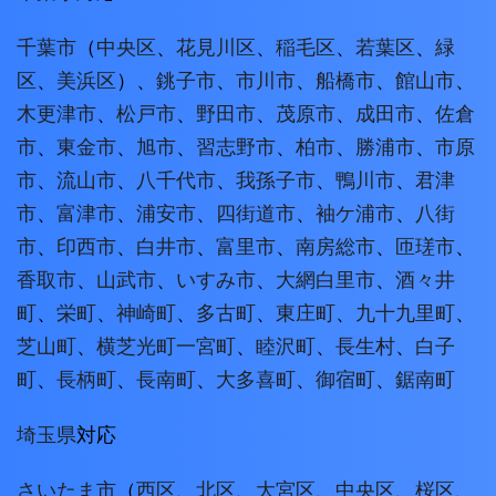
千葉市
（
中央区
、
花見川区
、
稲毛区
、
若葉区
、
緑
区
、
美浜区
）、
銚子市
、
市川市
、
船橋市
、
館山市
、
木更津市
、
松戸市
、
野田市
、
茂原市
、
成田市
、
佐倉
市
、
東金市
、
旭市
、
習志野市
、
柏市
、
勝浦市
、
市原
市
、
流山市
、
八千代市
、
我孫子市
、
鴨川市
、
君津
市
、
富津市
、
浦安市
、
四街道市
、
袖ケ浦市
、
八街
市
、
印西市
、
白井市
、
富里市
、
南房総市
、
匝瑳市
、
香取市
、
山武市
、
いすみ市
、
大網白里市
、
酒々井
町
、
栄町
、
神崎町
、
多古町
、
東庄町
、
九十九里町
、
芝山町
、
横芝光町
一宮町
、
睦沢町
、
長生村
、
白子
町
、
長柄町
、
長南町
、
大多喜町
、
御宿町
、
鋸南町
埼玉県
対応
さいたま市
（
西区
、
北区
、
大宮区
、
中央区
、
桜区
、