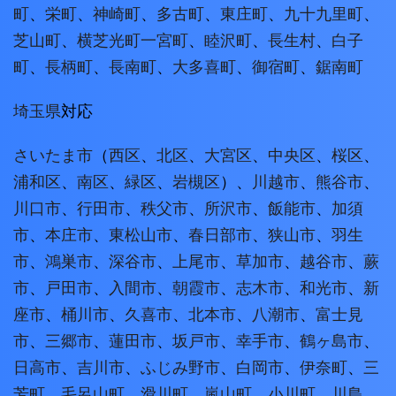
町
、
栄町
、
神崎町
、
多古町
、
東庄町
、
九十九里町
、
芝山町
、
横芝光町
一宮町
、
睦沢町
、
長生村
、
白子
町
、
長柄町
、
長南町
、
大多喜町
、
御宿町
、
鋸南町
埼玉県
対応
さいたま市
（
西区
、
北区
、
大宮区
、
中央区
、
桜区
、
浦和区
、
南区
、
緑区
、
岩槻区
）、
川越市
、
熊谷市
、
川口市
、
行田市
、
秩父市
、
所沢市
、
飯能市
、
加須
市
、
本庄市
、
東松山市
、
春日部市
、
狭山市
、
羽生
市
、
鴻巣市
、
深谷市
、
上尾市
、
草加市
、
越谷市
、
蕨
市
、
戸田市
、
入間市
、
朝霞市
、
志木市
、
和光市
、
新
座市
、
桶川市
、
久喜市
、
北本市
、
八潮市
、
富士見
市
、
三郷市
、
蓮田市
、
坂戸市
、
幸手市
、
鶴ヶ島市
、
日高市
、
吉川市
、
ふじみ野市
、
白岡市
、
伊奈町
、
三
芳町
、
毛呂山町
、
滑川町
、
嵐山町
、
小川町
、
川島