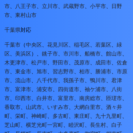
市
、
八王子市
、
立川市
、
武蔵野市
、
小平市
、
日野
市
、
東村山市
千葉県
対応
千葉市
（
中央区
、
花見川区
、
稲毛区
、
若葉区
、
緑
区
、
美浜区
）、
銚子市
、
市川市
、
船橋市
、
館山市
、
木更津市
、
松戸市
、
野田市
、
茂原市
、
成田市
、
佐倉
市
、
東金市
、
旭市
、
習志野市
、
柏市
、
勝浦市
、
市原
市
、
流山市
、
八千代市
、
我孫子市
、
鴨川市
、
君津
市
、
富津市
、
浦安市
、
四街道市
、
袖ケ浦市
、
八街
市
、
印西市
、
白井市
、
富里市
、
南房総市
、
匝瑳市
、
香取市
、
山武市
、
いすみ市
、
大網白里市
、
酒々井
町
、
栄町
、
神崎町
、
多古町
、
東庄町
、
九十九里町
、
芝山町
、
横芝光町
一宮町
、
睦沢町
、
長生村
、
白子