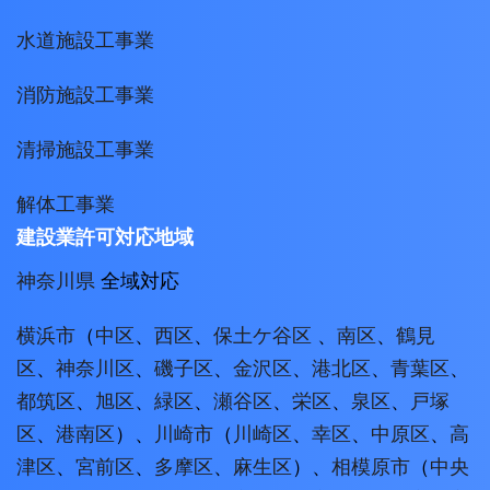
水道施設工事業
消防施設工事業
清掃施設工事業
解体工事業
建設業許可対応地域
神奈川県
全域対応
横浜市
（
中区
、
西区
、
保土ケ谷区
、
南区
、
鶴見
区
、
神奈川区
、
磯子区
、
金沢区
、
港北区
、
青葉区
、
都筑区
、
旭区
、
緑区
、
瀬谷区
、
栄区
、
泉区
、
戸塚
区
、
港南区
）、
川崎市
（
川崎区
、
幸区
、
中原区
、
高
津区
、
宮前区
、
多摩区
、
麻生区
）、
相模原市
（
中央