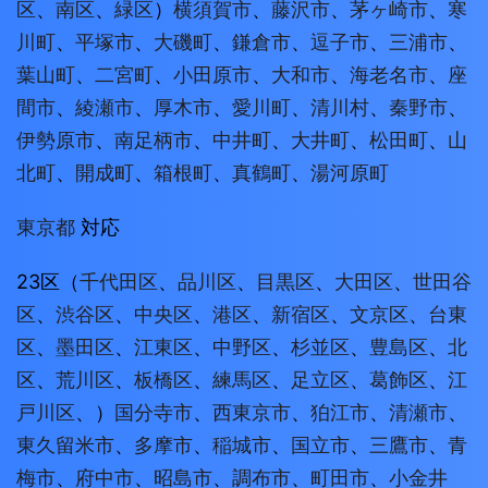
区
、
南区
、
緑区
）
横須賀市
、
藤沢市
、
茅ヶ崎市
、
寒
川町
、
平塚市
、
大磯町
、
鎌倉市
、
逗子市
、
三浦市
、
葉山町
、
二宮町
、
小田原市
、
大和市
、
海老名市
、
座
間市
、
綾瀬市
、
厚木市
、
愛川町
、
清川村
、
秦野市
、
伊勢原市
、
南足柄市
、
中井町
、
大井町
、
松田町
、
山
北町
、
開成町
、
箱根町
、
真鶴町
、
湯河原町
東京都
対応
23区（
千代田区
、
品川区
、
目黒区
、
大田区
、
世田谷
区
、
渋谷区
、
中央区
、
港区
、
新宿区
、
文京区
、
台東
区
、
墨田区
、
江東区
、
中野区
、
杉並区
、
豊島区
、
北
区
、
荒川区
、
板橋区
、
練馬区
、
足立区
、
葛飾区
、
江
戸川区
、）
国分寺市
、
西東京市
、
狛江市
、
清瀬市
、
東久留米市
、
多摩市
、
稲城市
、
国立市
、
三鷹市
、
青
梅市
、
府中市
、
昭島市
、
調布市
、
町田市
、
小金井