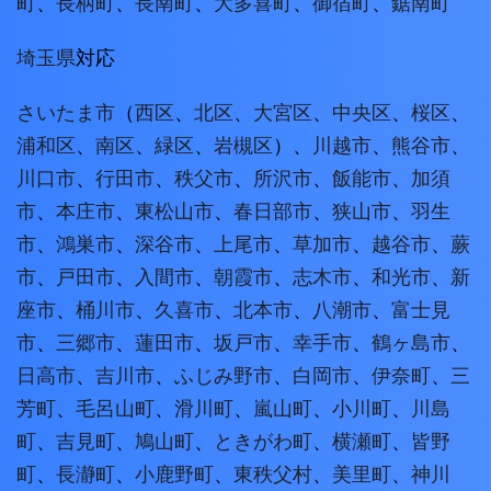
町
、
長柄町
、
長南町
、
大多喜町
、
御宿町
、
鋸南町
埼玉県
対応
さいたま市
（
西区
、
北区
、
大宮区
、
中央区
、
桜区
、
浦和区
、
南区
、
緑区
、
岩槻区
）、
川越市
、
熊谷市
、
川口市
、
行田市
、
秩父市
、
所沢市
、
飯能市
、
加須
市
、
本庄市
、
東松山市
、
春日部市
、
狭山市
、
羽生
市
、
鴻巣市
、
深谷市
、
上尾市
、
草加市
、
越谷市
、
蕨
市
、
戸田市
、
入間市
、
朝霞市
、
志木市
、
和光市
、
新
座市
、
桶川市
、
久喜市
、
北本市
、
八潮市
、
富士見
市
、
三郷市
、
蓮田市
、
坂戸市
、
幸手市
、
鶴ヶ島市
、
日高市
、
吉川市
、
ふじみ野市
、
白岡市
、
伊奈町
、
三
芳町
、
毛呂山町
、
滑川町
、
嵐山町
、
小川町
、
川島
町
、
吉見町
、
鳩山町
、
ときがわ町
、
横瀬町
、
皆野
町
、
長瀞町
、
小鹿野町
、
東秩父村
、
美里町
、
神川