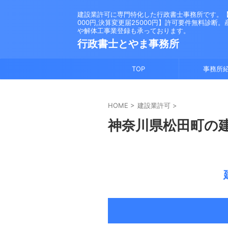
建設業許可に専門特化した行政書士事務所です。【新
000円,決算変更届25000円】許可要件無料診断
や解体工事業登録も承っております。
行政書士とやま事務所
TOP
事務所
HOME
>
建設業許可
>
神奈川県松田町の