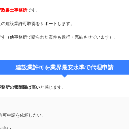
行政書士事務所
です。
社の建設業許可取得をサポートします。
です（
他事務所で断られた案件も遂行・完結させています
）。
建設業許可を業界最安水準で代理申請
事務所の報酬額は高い
と感じます。
許可申請を依頼したい。
が高い。