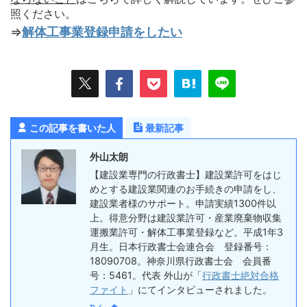
照ください。
⇒
解体工事業登録申請をしたい
この記事を書いた人
最新記事
外山太朗
【建設業専門の行政書士】建設業許可をはじ
めとする建設業関連のお手続きの申請をし、
建設業者様のサポート。申請実績1300件以
上。得意分野は建設業許可・産業廃棄物収集
運搬業許可・解体工事業登録など。平成1年3
月生。日本行政書士会連合会 登録番号：
18090708。神奈川県行政書士会 会員番
号：5461。代表 外山が「
行政書士絶対合格
ファイト
」にてインタビューされました。