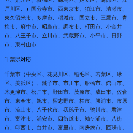
戸川区
、）
国分寺市
、
西東京市
、
狛江市
、
清瀬市
、
東久留米市
、
多摩市
、
稲城市
、
国立市
、
三鷹市
、
青
梅市
、
府中市
、
昭島市
、
調布市
、
町田市
、
小金井
市
、
八王子市
、
立川市
、
武蔵野市
、
小平市
、
日野
市
、
東村山市
千葉県
対応
千葉市
（
中央区
、
花見川区
、
稲毛区
、
若葉区
、
緑
区
、
美浜区
）、
銚子市
、
市川市
、
船橋市
、
館山市
、
木更津市
、
松戸市
、
野田市
、
茂原市
、
成田市
、
佐倉
市
、
東金市
、
旭市
、
習志野市
、
柏市
、
勝浦市
、
市原
市
、
流山市
、
八千代市
、
我孫子市
、
鴨川市
、
君津
市
、
富津市
、
浦安市
、
四街道市
、
袖ケ浦市
、
八街
市
、
印西市
、
白井市
、
富里市
、
南房総市
、
匝瑳市
、