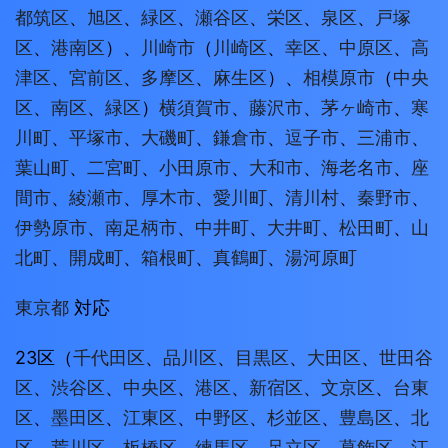
都筑区
、
旭区
、
緑区
、
瀬谷区
、
栄区
、
泉区
、
戸塚
区
、
港南区
）、
川崎市
（
川崎区
、
幸区
、
中原区
、
高
津区
、
宮前区
、
多摩区
、
麻生区
）、
相模原市
（
中央
区
、
南区
、
緑区
）
横須賀市
、
藤沢市
、
茅ヶ崎市
、
寒
川町
、
平塚市
、
大磯町
、
鎌倉市
、
逗子市
、
三浦市
、
葉山町
、
二宮町
、
小田原市
、
大和市
、
海老名市
、
座
間市
、
綾瀬市
、
厚木市
、
愛川町
、
清川村
、
秦野市
、
伊勢原市
、
南足柄市
、
中井町
、
大井町
、
松田町
、
山
北町
、
開成町
、
箱根町
、
真鶴町
、
湯河原町
東京都
対応
23区（
千代田区
、
品川区
、
目黒区
、
大田区
、
世田谷
区
、
渋谷区
、
中央区
、
港区
、
新宿区
、
文京区
、
台東
区
、
墨田区
、
江東区
、
中野区
、
杉並区
、
豊島区
、
北
区
、
荒川区
、
板橋区
、
練馬区
、
足立区
、
葛飾区
、
江