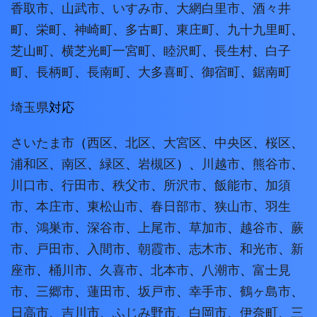
香取市
、
山武市
、
いすみ市
、
大網白里市
、
酒々井
町
、
栄町
、
神崎町
、
多古町
、
東庄町
、
九十九里町
、
芝山町
、
横芝光町
一宮町
、
睦沢町
、
長生村
、
白子
町
、
長柄町
、
長南町
、
大多喜町
、
御宿町
、
鋸南町
埼玉県
対応
さいたま市
（
西区
、
北区
、
大宮区
、
中央区
、
桜区
、
浦和区
、
南区
、
緑区
、
岩槻区
）、
川越市
、
熊谷市
、
川口市
、
行田市
、
秩父市
、
所沢市
、
飯能市
、
加須
市
、
本庄市
、
東松山市
、
春日部市
、
狭山市
、
羽生
市
、
鴻巣市
、
深谷市
、
上尾市
、
草加市
、
越谷市
、
蕨
市
、
戸田市
、
入間市
、
朝霞市
、
志木市
、
和光市
、
新
座市
、
桶川市
、
久喜市
、
北本市
、
八潮市
、
富士見
市
、
三郷市
、
蓮田市
、
坂戸市
、
幸手市
、
鶴ヶ島市
、
日高市
、
吉川市
、
ふじみ野市
、
白岡市
、
伊奈町
、
三