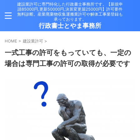
建設業許可に専門特化した行政書士事務所です。【新規申
請85000円,更新50000円,決算変更届25000円】許可要件
無料診断。産業廃棄物収集運搬業許可や解体工事業登録も
承っております。
行政書士とやま事務所
HOME
>
建設業許可
>
一式工事の許可をもっていても、一定の
場合は専門工事の許可の取得が必要です