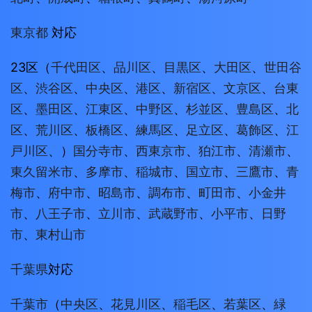
東京都
対応
23区（
千代田区
、
品川区
、
目黒区
、
大田区
、
世田谷
区
、
渋谷区
、
中央区
、
港区
、
新宿区
、
文京区
、
台東
区
、
墨田区
、
江東区
、
中野区
、
杉並区
、
豊島区
、
北
区
、
荒川区
、
板橋区
、
練馬区
、
足立区
、
葛飾区
、
江
戸川区
、）
国分寺市
、
西東京市
、
狛江市
、
清瀬市
、
東久留米市
、
多摩市
、
稲城市
、
国立市
、
三鷹市
、
青
梅市
、
府中市
、
昭島市
、
調布市
、
町田市
、
小金井
市
、
八王子市
、
立川市
、
武蔵野市
、
小平市
、
日野
市
、
東村山市
千葉県
対応
千葉市
（
中央区
、
花見川区
、
稲毛区
、
若葉区
、
緑