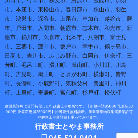
川口市
、
行田市
、
秩父市
、
所沢市
、
飯能市
、
加須
市
、
本庄市
、
東松山市
、
春日部市
、
狭山市
、
羽生
市
、
鴻巣市
、
深谷市
、
上尾市
、
草加市
、
越谷市
、
蕨
市
、
戸田市
、
入間市
、
朝霞市
、
志木市
、
和光市
、
新
座市
、
桶川市
、
久喜市
、
北本市
、
八潮市
、
富士見
市
、
三郷市
、
蓮田市
、
坂戸市
、
幸手市
、
鶴ヶ島市
、
日高市
、
吉川市
、
ふじみ野市
、
白岡市
、
伊奈町
、
三
芳町
、
毛呂山町
、
滑川町
、
嵐山町
、
小川町
、
川島
町
、
吉見町
、
鳩山町
、
ときがわ町
、
横瀬町
、
皆野
町
、
長瀞町
、
小鹿野町
、
東秩父村
、
美里町
、
神川
町
、
上里町
、
寄居町
、
宮代町
、
杉戸町
、
松伏町
建設業許可に専門特化した行政書士事務所です。【新規申請85000円,更新50
000円,決算変更届25000円】許可要件無料診断。産業廃棄物収集運搬業許可
や解体工事業登録も承っております。
行政書士とやま事務所