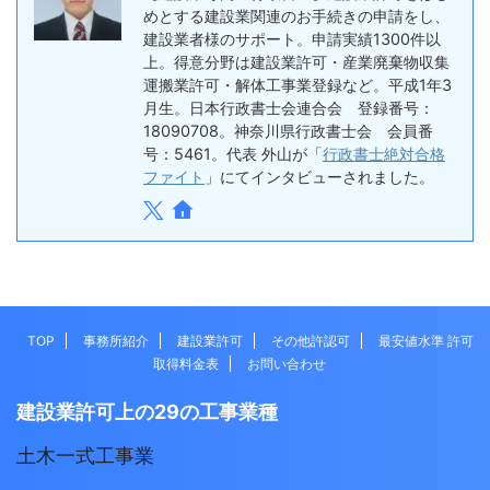
めとする建設業関連のお手続きの申請をし、
建設業者様のサポート。申請実績1300件以
上。得意分野は建設業許可・産業廃棄物収集
運搬業許可・解体工事業登録など。平成1年3
月生。日本行政書士会連合会 登録番号：
18090708。神奈川県行政書士会 会員番
号：5461。代表 外山が「
行政書士絶対合格
ファイト
」にてインタビューされました。
TOP
事務所紹介
建設業許可
その他許認可
最安値水準 許可
取得料金表
お問い合わせ
建設業許可上の29の工事業種
土木一式工事業