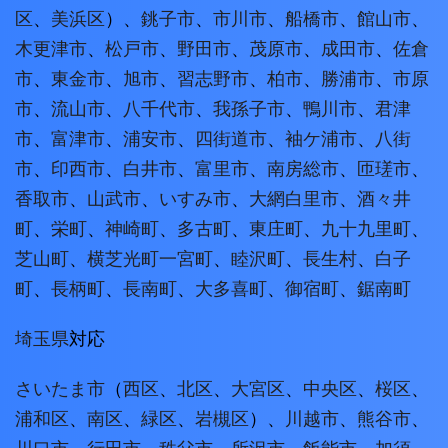
区
、
美浜区
）、
銚子市
、
市川市
、
船橋市
、
館山市
、
木更津市
、
松戸市
、
野田市
、
茂原市
、
成田市
、
佐倉
市
、
東金市
、
旭市
、
習志野市
、
柏市
、
勝浦市
、
市原
市
、
流山市
、
八千代市
、
我孫子市
、
鴨川市
、
君津
市
、
富津市
、
浦安市
、
四街道市
、
袖ケ浦市
、
八街
市
、
印西市
、
白井市
、
富里市
、
南房総市
、
匝瑳市
、
香取市
、
山武市
、
いすみ市
、
大網白里市
、
酒々井
町
、
栄町
、
神崎町
、
多古町
、
東庄町
、
九十九里町
、
芝山町
、
横芝光町
一宮町
、
睦沢町
、
長生村
、
白子
町
、
長柄町
、
長南町
、
大多喜町
、
御宿町
、
鋸南町
埼玉県
対応
さいたま市
（
西区
、
北区
、
大宮区
、
中央区
、
桜区
、
浦和区
、
南区
、
緑区
、
岩槻区
）、
川越市
、
熊谷市
、