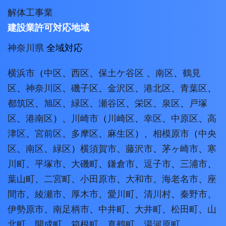
解体工事業
建設業許可対応地域
神奈川県
全域対応
横浜市
（
中区
、
西区
、
保土ケ谷区
、
南区
、
鶴見
区
、
神奈川区
、
磯子区
、
金沢区
、
港北区
、
青葉区
、
都筑区
、
旭区
、
緑区
、
瀬谷区
、
栄区
、
泉区
、
戸塚
区
、
港南区
）、
川崎市
（
川崎区
、
幸区
、
中原区
、
高
津区
、
宮前区
、
多摩区
、
麻生区
）、
相模原市
（
中央
区
、
南区
、
緑区
）
横須賀市
、
藤沢市
、
茅ヶ崎市
、
寒
川町
、
平塚市
、
大磯町
、
鎌倉市
、
逗子市
、
三浦市
、
葉山町
、
二宮町
、
小田原市
、
大和市
、
海老名市
、
座
間市
、
綾瀬市
、
厚木市
、
愛川町
、
清川村
、
秦野市
、
伊勢原市
、
南足柄市
、
中井町
、
大井町
、
松田町
、
山
北町
、
開成町
、
箱根町
、
真鶴町
、
湯河原町