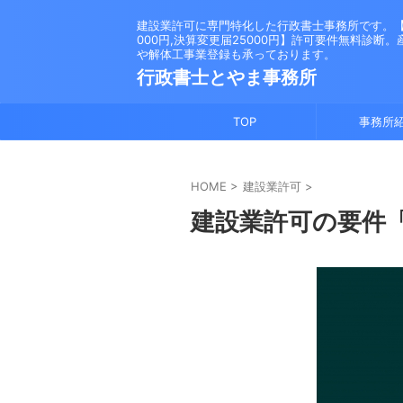
建設業許可に専門特化した行政書士事務所です。【新
000円,決算変更届25000円】許可要件無料診断
や解体工事業登録も承っております。
行政書士とやま事務所
TOP
事務所
HOME
>
建設業許可
>
建設業許可の要件