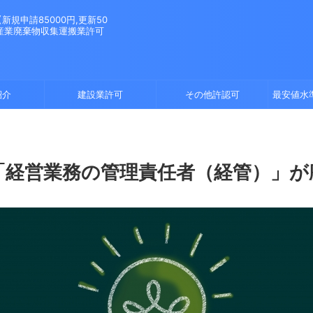
規申請85000円,更新50
。産業廃棄物収集運搬業許可
紹介
建設業許可
その他許認可
最安値水
「経営業務の管理責任者（経管）」が