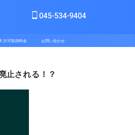
045-534-9404
準 許可取得料金
お問い合わせ
表
廃止される！？