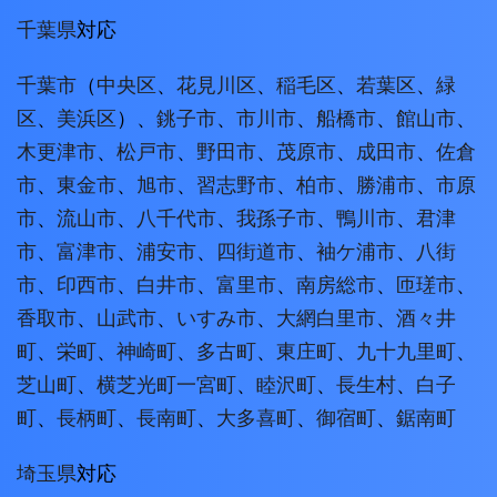
千葉県
対応
千葉市
（
中央区
、
花見川区
、
稲毛区
、
若葉区
、
緑
区
、
美浜区
）、
銚子市
、
市川市
、
船橋市
、
館山市
、
木更津市
、
松戸市
、
野田市
、
茂原市
、
成田市
、
佐倉
市
、
東金市
、
旭市
、
習志野市
、
柏市
、
勝浦市
、
市原
市
、
流山市
、
八千代市
、
我孫子市
、
鴨川市
、
君津
市
、
富津市
、
浦安市
、
四街道市
、
袖ケ浦市
、
八街
市
、
印西市
、
白井市
、
富里市
、
南房総市
、
匝瑳市
、
香取市
、
山武市
、
いすみ市
、
大網白里市
、
酒々井
町
、
栄町
、
神崎町
、
多古町
、
東庄町
、
九十九里町
、
芝山町
、
横芝光町
一宮町
、
睦沢町
、
長生村
、
白子
町
、
長柄町
、
長南町
、
大多喜町
、
御宿町
、
鋸南町
埼玉県
対応