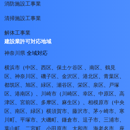
消防施設工事業
清掃施設工事業
解体工事業
建設業許可対応地域
神奈川県
全域対応
横浜市
（
中区
、
西区
、
保土ケ谷区
、
南区
、
鶴見
区
、
神奈川区
、
磯子区
、
金沢区
、
港北区
、
青葉区
、
都筑区
、
旭区
、
緑区
、
瀬谷区
、
栄区
、
泉区
、
戸塚
区
、
港南区
）、
川崎市
（
川崎区
、
幸区
、
中原区
、
高
津区
、
宮前区
、
多摩区
、
麻生区
）、
相模原市
（
中央
区
、
南区
、
緑区
）
横須賀市
、
藤沢市
、
茅ヶ崎市
、
寒
川町
、
平塚市
、
大磯町
、
鎌倉市
、
逗子市
、
三浦市
、
葉山町
、
二宮町
、
小田原市
、
大和市
、
海老名市
、
座