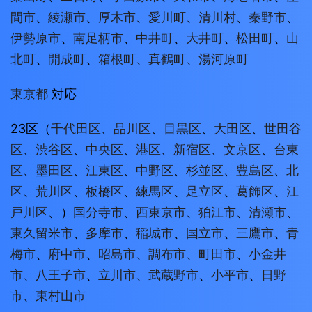
間市
、
綾瀬市
、
厚木市
、
愛川町
、
清川村
、
秦野市
、
伊勢原市
、
南足柄市
、
中井町
、
大井町
、
松田町
、
山
北町
、
開成町
、
箱根町
、
真鶴町
、
湯河原町
東京都
対応
23区（
千代田区
、
品川区
、
目黒区
、
大田区
、
世田谷
区
、
渋谷区
、
中央区
、
港区
、
新宿区
、
文京区
、
台東
区
、
墨田区
、
江東区
、
中野区
、
杉並区
、
豊島区
、
北
区
、
荒川区
、
板橋区
、
練馬区
、
足立区
、
葛飾区
、
江
戸川区
、）
国分寺市
、
西東京市
、
狛江市
、
清瀬市
、
東久留米市
、
多摩市
、
稲城市
、
国立市
、
三鷹市
、
青
梅市
、
府中市
、
昭島市
、
調布市
、
町田市
、
小金井
市
、
八王子市
、
立川市
、
武蔵野市
、
小平市
、
日野
市
、
東村山市