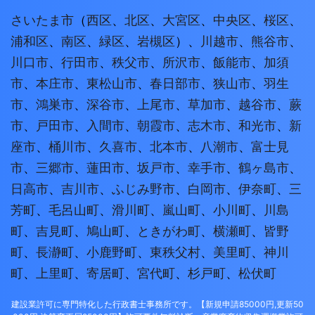
さいたま市
（
西区
、
北区
、
大宮区
、
中央区
、
桜区
、
浦和区
、
南区
、
緑区
、
岩槻区
）、
川越市
、
熊谷市
、
川口市
、
行田市
、
秩父市
、
所沢市
、
飯能市
、
加須
市
、
本庄市
、
東松山市
、
春日部市
、
狭山市
、
羽生
市
、
鴻巣市
、
深谷市
、
上尾市
、
草加市
、
越谷市
、
蕨
市
、
戸田市
、
入間市
、
朝霞市
、
志木市
、
和光市
、
新
座市
、
桶川市
、
久喜市
、
北本市
、
八潮市
、
富士見
市
、
三郷市
、
蓮田市
、
坂戸市
、
幸手市
、
鶴ヶ島市
、
日高市
、
吉川市
、
ふじみ野市
、
白岡市
、
伊奈町
、
三
芳町
、
毛呂山町
、
滑川町
、
嵐山町
、
小川町
、
川島
町
、
吉見町
、
鳩山町
、
ときがわ町
、
横瀬町
、
皆野
町
、
長瀞町
、
小鹿野町
、
東秩父村
、
美里町
、
神川
町
、
上里町
、
寄居町
、
宮代町
、
杉戸町
、
松伏町
建設業許可に専門特化した行政書士事務所です。【新規申請85000円,更新50