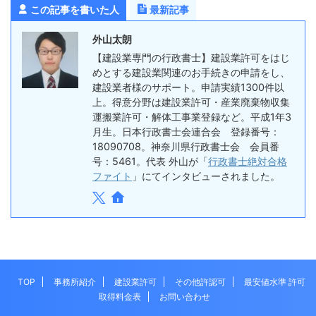
この記事を書いた人
最新記事
外山太朗
【建設業専門の行政書士】建設業許可をはじ
めとする建設業関連のお手続きの申請をし、
建設業者様のサポート。申請実績1300件以
上。得意分野は建設業許可・産業廃棄物収集
運搬業許可・解体工事業登録など。平成1年3
月生。日本行政書士会連合会 登録番号：
18090708。神奈川県行政書士会 会員番
号：5461。代表 外山が「
行政書士絶対合格
ファイト
」にてインタビューされました。
TOP
事務所紹介
建設業許可
その他許認可
最安値水準 許可
取得料金表
お問い合わせ